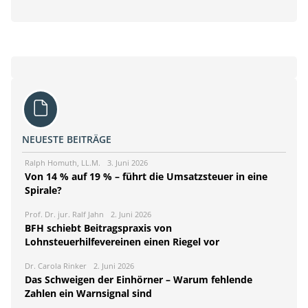
NEUESTE BEITRÄGE
Ralph Homuth, LL.M.
3. Juni 2026
Von 14 % auf 19 % – führt die Umsatzsteuer in eine
Spirale?
Prof. Dr. jur. Ralf Jahn
2. Juni 2026
BFH schiebt Beitragspraxis von
Lohnsteuerhilfevereinen einen Riegel vor
Dr. Carola Rinker
2. Juni 2026
Das Schweigen der Einhörner – Warum fehlende
Zahlen ein Warnsignal sind