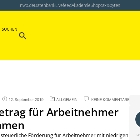
nwb.de
Datenbank
Livefeed
Akademie
Shop
tax&bytes
Search Button
SUCHEN
Search
for:
12. September 2019
ALLGEMEIN
KEINE KOMMENTARE
etrag für Arbeitnehmer
ommen
 steuerliche Förderung für Arbeitnehmer mit niedrigen
Gr