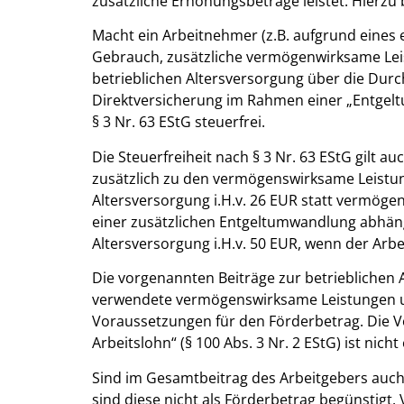
zusätzliche Erhöhungsbeträge leistet. Hierzu
Macht ein Arbeitnehmer (z.B. aufgrund eines 
Gebrauch, zusätzliche vermögenwirksame Leis
betrieblichen Altersversorgung über die Du
Direktversicherung im Rahmen einer „Entgel
§ 3 Nr. 63 EStG steuerfrei.
Die Steuerfreiheit nach § 3 Nr. 63 EStG gilt a
zusätzlich zu den vermögenswirksame Leistung
Altersversorgung i.H.v. 26 EUR statt vermögen
einer zusätzlichen Entgeltumwandlung abhänge
Altersversorgung i.H.v. 50 EUR, wenn der Ar
Die vorgenannten Beiträge zur betrieblichen A
verwendete vermögenswirksame Leistungen un
Voraussetzungen für den Förderbetrag. Die 
Arbeitslohn“ (§ 100 Abs. 3 Nr. 2 EStG) ist nicht e
Sind im Gesamtbeitrag des Arbeitgebers auch
sind diese nicht als Förderbetrag begünstig