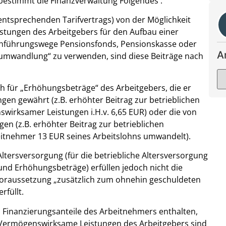
 bestimmt die Finanzverwaltung Folgendes :
entsprechenden Tarifvertrags) von der Möglichkeit
tungen des Arbeitgebers für den Aufbau einer
rchführungswege Pensionsfonds, Pensionskasse oder
A
tumwandlung“ zu verwenden, sind diese Beiträge nach
uch für „Erhöhungsbeträge“ des Arbeitgebers, die er
en gewährt (z.B. erhöhter Beitrag zur betrieblichen
swirksamer Leistungen i.H.v. 6,65 EUR) oder die von
n (z.B. erhöhter Beitrag zur betrieblichen
beitnehmer 13 EUR seines Arbeitslohns umwandelt).
ltersversorgung (für die betriebliche Altersversorgung
d Erhöhungsbeträge) erfüllen jedoch nicht die
Voraussetzung „zusätzlich zum ohnehin geschuldeten
rfüllt.
 Finanzierungsanteile des Arbeitnehmers enthalten,
t. Vermögenswirksame Leistungen des Arbeitgebers sind