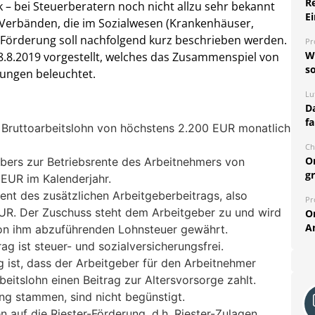
R
 – bei Steuerberatern noch nicht allzu sehr bekannt
Ei
Verbänden, die im Sozialwesen (Krankenhäuser,
Die Förderung soll nachfolgend kurz beschrieben werden.
Pr
W
.8.2019 vorgestellt, welches das Zusammenspiel von
so
ungen beleuchtet.
Lu
Da
fa
 Bruttoarbeitslohn von höchstens 2.200 EUR monatlich
Ch
O
bers zur Betriebsrente des Arbeitnehmers von
g
EUR im Kalenderjahr.
ent des zusätzlichen Arbeitgeberbeitrags, also
Pr
UR. Der Zuschuss steht dem Arbeitgeber zu und wird
O
A
on ihm abzuführenden Lohnsteuer gewährt.
ag ist steuer- und sozialversicherungsfrei.
 ist, dass der Arbeitgeber für den Arbeitnehmer
eitslohn einen Beitrag zur Altersvorsorge zahlt.
ng stammen, sind nicht begünstigt.
 auf die Riester-Förderung, d.h. Riester-Zulagen