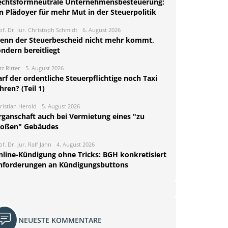
echtsformneutrale Unternehmensbesteuerung:
n Plädoyer für mehr Mut in der Steuerpolitik
of. Dr. iur. Christoph Schmidt
6. August 2026
enn der Steuerbescheid nicht mehr kommt,
ndern bereitliegt
tz Ritter
5. August 2026
rf der ordentliche Steuerpflichtige noch Taxi
hren? (Teil 1)
ristian Herold
5. August 2026
rganschaft auch bei Vermietung eines "zu
roßen" Gebäudes
of. Dr. jur. Ralf Jahn
4. August 2026
nline-Kündigung ohne Tricks: BGH konkretisiert
nforderungen an Kündigungsbuttons
NEUESTE KOMMENTARE