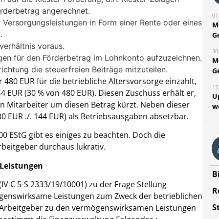
rderbetrag angerechnet.
01
r Versorgungsleistungen in Form einer Rente oder eines
M
.
G
verhältnis voraus.
30
gen für den Förderbetrag im Lohnkonto aufzuzeichnen.
M
chtung die steuerfreien Beiträge mitzuteilen.
G
 480 EUR für die betriebliche Altersvorsorge einzahlt,
17
 EUR (30 % von 480 EUR). Diesen Zuschuss erhält er,
U
n Mitarbeiter um diesen Betrag kürzt. Neben dieser
w
80 EUR ./. 144 EUR) als Betriebsausgaben absetzbar.
 EStG gibt es einiges zu beachten. Doch die
rbeitgeber durchaus lukrativ.
Leistungen
B
IV C 5-S 2333/19/10001) zu der Frage Stellung
R
genswirksame Leistungen zum Zweck der betrieblichen
S
 Arbeitgeber zu den vermögenswirksamen Leistungen