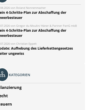
.08.2026 von Roland Nonnenmacher
ein 4-Schritte-Plan zur Abschaffung der
ewerbesteuer
.07.2026 von Gregor du Moulin/ Häner & Partner PartG mbB
ein 4-Schritte-Plan zur Abschaffung der
ewerbesteuer
.07.2026 von Christian Eppelt
pdate: Aufhebung des Lieferkettengesetzes
eiter ungewiss
KATEGORIEN
ilanzierung
echt
teuern