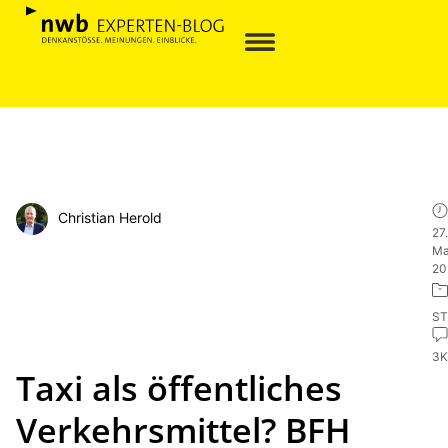
Christian Herold
27.
Ma
20
ST
3
Taxi als öffentliches
Verkehrsmittel? BFH