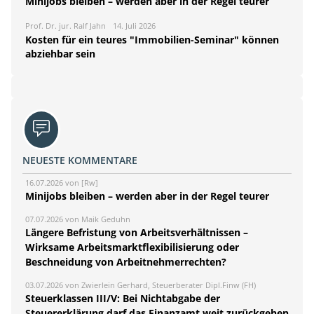
Minijobs bleiben – werden aber in der Regel teurer
Prof. Dr. jur. Ralf Jahn
14. Juli 2026
Kosten für ein teures "Immobilien-Seminar" können
abziehbar sein
NEUESTE KOMMENTARE
16.07.2026 von [Rw]
Minijobs bleiben – werden aber in der Regel teurer
07.07.2026 von Maik Geduhn
Längere Befristung von Arbeitsverhältnissen –
Wirksame Arbeitsmarktflexibilisierung oder
Beschneidung von Arbeitnehmerrechten?
03.07.2026 von Zwierlein Gerhard, Steuerberater Dipl.Finw (FH)
Steuerklassen III/V: Bei Nichtabgabe der
Steuererklärung darf das Finanzamt weit zurückgehen