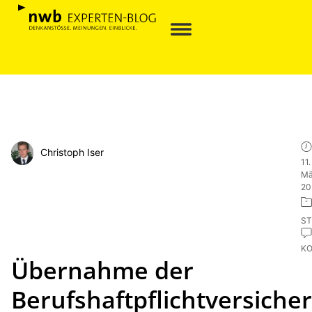
Christoph Iser
11.
Mä
20
ST
K
Übernahme der
Berufshaftpflichtversiche