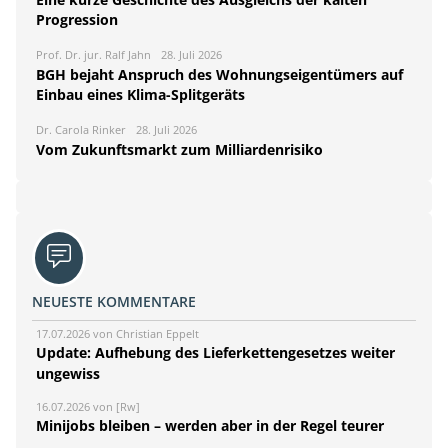
Progression
Prof. Dr. jur. Ralf Jahn
28. Juli 2026
BGH bejaht Anspruch des Wohnungseigentümers auf
Einbau eines Klima-Splitgeräts
Dr. Carola Rinker
28. Juli 2026
Vom Zukunftsmarkt zum Milliardenrisiko
NEUESTE KOMMENTARE
17.07.2026 von Christian Eppelt
Update: Aufhebung des Lieferkettengesetzes weiter
ungewiss
16.07.2026 von [Rw]
Minijobs bleiben – werden aber in der Regel teurer