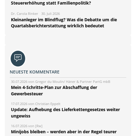
Steuererhöhung statt Familienpolitik?
Dr. Carola Rinker
30. Juli 2026
Kleinanleger im Blindflug? Was die Debatte um die
Quartalsberichterstattung wirklich bedeutet
NEUESTE KOMMENTARE
30.07.2026 von Gregor du Moulin/ Häner & Partner PartG mbB
Mein 4-Schritte-Plan zur Abschaffung der
Gewerbesteuer
17.07.2026 von Christian Eppelt
Update: Aufhebung des Lieferkettengesetzes weiter
ungewiss
16.07.2026 von [Rw]
Minijobs bleiben – werden aber in der Regel teurer