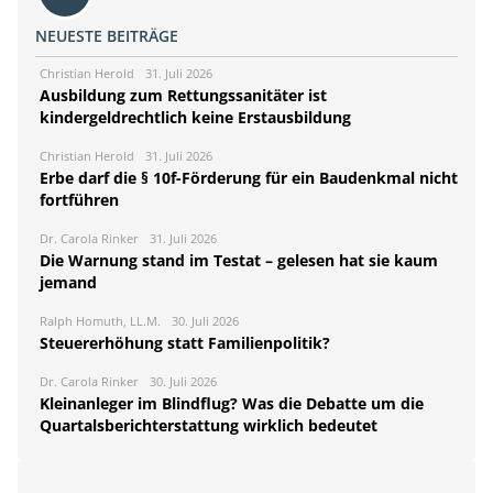
NEUESTE BEITRÄGE
Christian Herold
31. Juli 2026
Ausbildung zum Rettungssanitäter ist
kindergeldrechtlich keine Erstausbildung
Christian Herold
31. Juli 2026
Erbe darf die § 10f-Förderung für ein Baudenkmal nicht
fortführen
Dr. Carola Rinker
31. Juli 2026
Die Warnung stand im Testat – gelesen hat sie kaum
jemand
Ralph Homuth, LL.M.
30. Juli 2026
Steuererhöhung statt Familienpolitik?
Dr. Carola Rinker
30. Juli 2026
Kleinanleger im Blindflug? Was die Debatte um die
Quartalsberichterstattung wirklich bedeutet