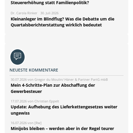
Steuererhöhung statt Familienpolitik?
Dr. Carola Rinker
30. Juli 2026
Kleinanleger im Blindflug? Was die Debatte um die
Quartalsberichterstattung wirklich bedeutet
NEUESTE KOMMENTARE
30.07.2026 von Gregor du Moulin/ Häner & Partner PartG mbB
Mein 4-Schritte-Plan zur Abschaffung der
Gewerbesteuer
17.07.2026 von Christian Eppelt
Update: Aufhebung des Lieferkettengesetzes weiter
ungewiss
16.07.2026 von [Rw]
Minijobs bleiben – werden aber in der Regel teurer