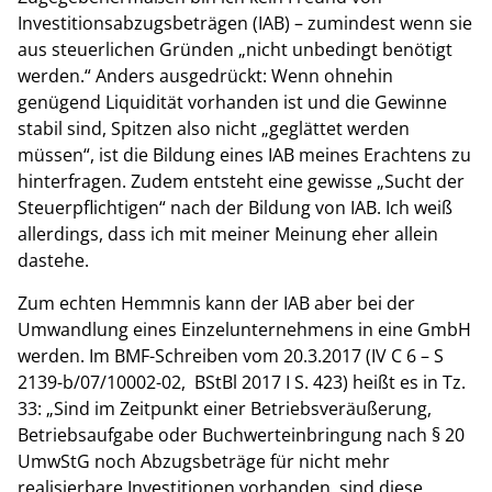
Investitionsabzugsbeträgen (IAB) – zumindest wenn sie
aus steuerlichen Gründen „nicht unbedingt benötigt
werden.“ Anders ausgedrückt: Wenn ohnehin
genügend Liquidität vorhanden ist und die Gewinne
stabil sind, Spitzen also nicht „geglättet werden
müssen“, ist die Bildung eines IAB meines Erachtens zu
hinterfragen. Zudem entsteht eine gewisse „Sucht der
Steuerpflichtigen“ nach der Bildung von IAB. Ich weiß
allerdings, dass ich mit meiner Meinung eher allein
dastehe.
Zum echten Hemmnis kann der IAB aber bei der
Umwandlung eines Einzelunternehmens in eine GmbH
werden. Im BMF-Schreiben vom 20.3.2017 (IV C 6 – S
2139-b/07/10002-02, BStBl 2017 I S. 423) heißt es in Tz.
33: „Sind im Zeitpunkt einer Betriebsveräußerung,
Betriebsaufgabe oder Buchwerteinbringung nach § 20
UmwStG noch Abzugsbeträge für nicht mehr
realisierbare Investitionen vorhanden, sind diese