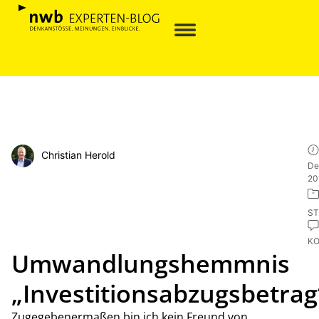
Christian Herold
De
20
ST
K
Umwandlungshemmnis
„Investitionsabzugsbetrag
Zugegebenermaßen bin ich kein Freund von