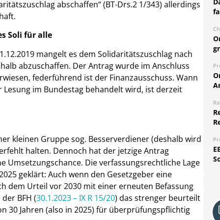
Da
aritätszuschlag abschaffen“ (BT-Drs.2 1/343) allerdings
fa
haft.
Ch
 Soli für alle
O
g
31.12.2019 mangelt es dem Solidaritätszuschlag nach
eshalb abzuschaffen. Der Antrag wurde im Anschluss
Pr
O
rwiesen, federführend ist der Finanzausschuss. Wann
A
r Lesung im Bundestag behandelt wird, ist derzeit
Ra
Re
R
ner kleinen Gruppe sog. Besserverdiener (deshalb wird
Pr
E
erfehlt halten. Dennoch hat der jetzige Antrag
S
eine Umsetzungschance. Die verfassungsrechtliche Lage
 2025 geklärt: Auch wenn den Gesetzgeber eine
nach dem Urteil vor 2030 mit einer erneuten Befassung
 der BFH (
30.1.2023 – IX R 15/20
) das strenger beurteilt
30 Jahren (also in 2025) für überprüfungspflichtig