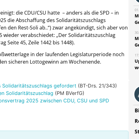
01
ereinigt: die CDU/CSU hatte – anders als die SPD – in
M
 die Abschaffung des Solidaritätszuschlags
G
n den Rest-Soli ab..“) zwar angekündigt, sich aber von
30
 wieder verabschiedet: „Der Solidaritätszuschlag
M
g Seite 45, Zeile 1442 bis 1448).
G
roßwetterlage in der laufenden Legislaturperiode noch
17
U
n den sicheren Lottogewinn am Wochenende.
w
Solidaritätszuschlags gefordert
(BT-Drs. 21/343)
n Solidaritätszuschlag
(PM BVerfG)
tionsvertrag 2025 zwischen CDU, CSU und SPD
B
R
S