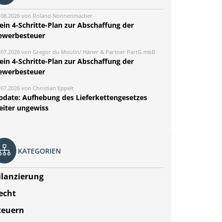
.08.2026 von Roland Nonnenmacher
ein 4-Schritte-Plan zur Abschaffung der
ewerbesteuer
.07.2026 von Gregor du Moulin/ Häner & Partner PartG mbB
ein 4-Schritte-Plan zur Abschaffung der
ewerbesteuer
.07.2026 von Christian Eppelt
pdate: Aufhebung des Lieferkettengesetzes
eiter ungewiss
KATEGORIEN
ilanzierung
echt
teuern