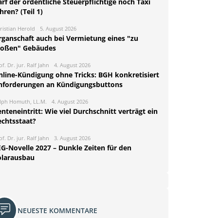
rf der ordentliche Steuerpflichtige noch Taxi
hren? (Teil 1)
ristian Herold
5. August 2026
rganschaft auch bei Vermietung eines "zu
roßen" Gebäudes
of. Dr. jur. Ralf Jahn
4. August 2026
nline-Kündigung ohne Tricks: BGH konkretisiert
nforderungen an Kündigungsbuttons
lph Homuth, LL.M.
4. August 2026
nteneintritt: Wie viel Durchschnitt verträgt ein
echtsstaat?
of. Dr. jur. Ralf Jahn
3. August 2026
EG-Novelle 2027 – Dunkle Zeiten für den
olarausbau
NEUESTE KOMMENTARE