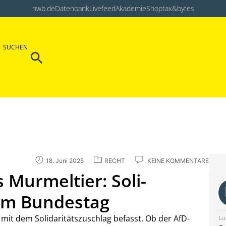
nwb.de
Datenbank
Livefeed
Akademie
Shop
tax&bytes
Search Button
SUCHEN
Search
for:
18. Juni 2025
RECHT
KEINE KOMMENTARE
 Murmeltier: Soli-
im Bundestag
mit dem Solidaritätszuschlag befasst. Ob der AfD-
Lu