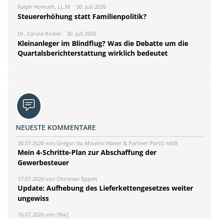
Ralph Homuth, LL.M.
30. Juli 2026
Steuererhöhung statt Familienpolitik?
Dr. Carola Rinker
30. Juli 2026
Kleinanleger im Blindflug? Was die Debatte um die
Quartalsberichterstattung wirklich bedeutet
NEUESTE KOMMENTARE
30.07.2026 von Gregor du Moulin/ Häner & Partner PartG mbB
Mein 4-Schritte-Plan zur Abschaffung der
Gewerbesteuer
17.07.2026 von Christian Eppelt
Update: Aufhebung des Lieferkettengesetzes weiter
ungewiss
16.07.2026 von [Rw]