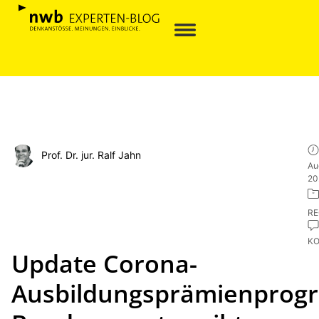
Prof. Dr. jur. Ralf Jahn
Au
20
R
K
Update Corona-
Ausbildungsprämienprog