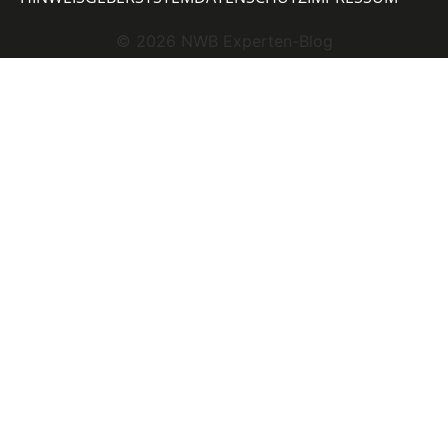
©
2026
NWB Experten-Blog