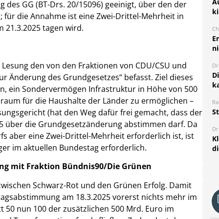
A
 des GG (BT-Drs. 20/15096) geeinigt, über den der
k
für die Annahme ist eine Zwei-Drittel-Mehrheit in
 21.3.2025 tagen wird.
Ch
E
ni
er Lesung den von den Fraktionen von CDU/CSU und
Dr
D
ur Änderung des Grundgesetzes“ befasst. Ziel dieses
k
en, ein Sondervermögen Infrastruktur in Höhe von 500
lraum für die Haushalte der Länder zu ermöglichen –
Ra
sungsgericht (hat den Weg dafür frei gemacht, dass der
S
25 über die Grundgesetzänderung abstimmen darf. Da
Dr
ber eine Zwei-Drittel-Mehrheit erforderlich ist, ist
K
r im aktuellen Bundestag erforderlich.
d
ng mit Fraktion Bündnis90/Die Grünen
zwischen Schwarz-Rot und den Grünen Erfolg. Damit
stagsabstimmung am 18.3.2025 vorerst nichts mehr im
t 50 nun 100 der zusätzlichen 500 Mrd. Euro im