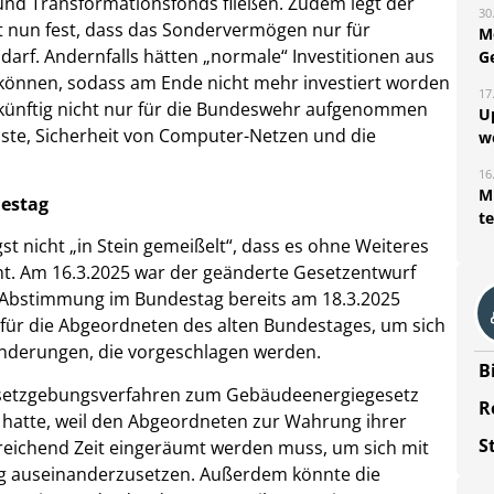
und Transformationsfonds fließen. Zudem legt der
30
xt nun fest, dass das Sondervermögen nur für
M
darf. Andernfalls hätten „normale“ Investitionen aus
G
önnen, sodass am Ende nicht mehr investiert worden
17
e künftig nicht nur für die Bundeswehr aufgenommen
U
ste, Sicherheit von Computer-Netzen und die
w
16
Mi
estag
t
gst nicht „in Stein gemeißelt“, dass es ohne Weiteres
t. Am 16.3.2025 war der geänderte Gesetzentwurf
die Abstimmung im Bundestag bereits am 18.3.2025
cht für die Abgeordneten des alten Bundestages, um sich
nderungen, die vorgeschlagen werden.
B
Gesetzgebungsverfahren zum Gebäudeenergiegesetz
R
n hatte, weil den Abgeordneten zur Wahrung ihrer
S
usreichend Zeit eingeräumt werden muss, um sich mit
g auseinanderzusetzen. Außerdem könnte die