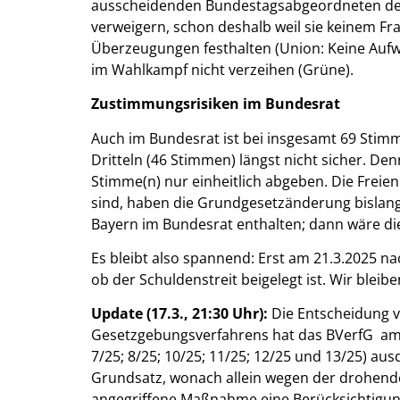
ausscheidenden Bundestagsabgeordneten de
verweigern, schon deshalb weil sie keinem Fr
Überzeugungen festhalten (Union: Keine Aufw
im Wahlkampf nicht verzeihen (Grüne).
Zustimmungsrisiken im Bundesrat
Auch im Bundesrat ist bei insgesamt 69 Stim
Dritteln (46 Stimmen) längst nicht sicher. D
Stimme(n) nur einheitlich abgeben. Die Freien
sind, haben die Grundgesetzänderung bislang 
Bayern im Bundesrat enthalten; dann wäre die
Es bleibt also spannend: Erst am 21.3.2025 n
ob der Schuldenstreit beigelegt ist. Wir bleib
Update (17.3., 21:30 Uhr):
Die Entscheidung v.
Gesetzgebungsverfahrens hat das BVerfG am 
7/25; 8/25; 10/25; 11/25; 12/25 und 13/25) ausd
Grundsatz, wonach allein wegen der drohende
angegriffene Maßnahme eine Berücksichtigung