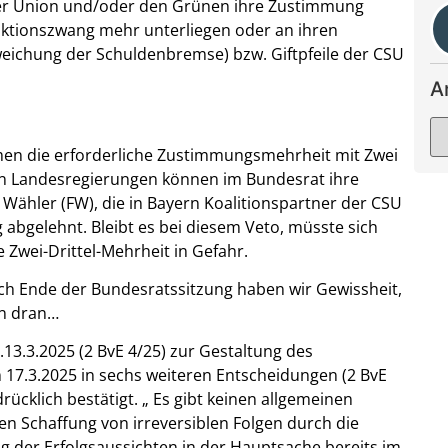
r Union und/oder den Grünen ihre Zustimmung
aktionszwang mehr unterliegen oder an ihren
eichung der Schuldenbremse) bzw. Giftpfeile der CSU
A
men die erforderliche Zustimmungsmehrheit mit Zwei
enn Landesregierungen können im Bundesrat ihre
 Wähler (FW), die in Bayern Koalitionspartner der CSU
abgelehnt. Bleibt es bei diesem Veto, müsste sich
 Zwei-Drittel-Mehrheit in Gefahr.
ach Ende der Bundesratssitzung haben wir Gewissheit,
en dran…
13.3.2025 (2 BvE 4/25) zur Gestaltung des
17.3.2025 in sechs weiteren Entscheidungen (2 BvE
rücklich bestätigt. „ Es gibt keinen allgemeinen
n Schaffung von irreversiblen Folgen durch die
 der Erfolgsaussichten in der Hauptsache bereits im