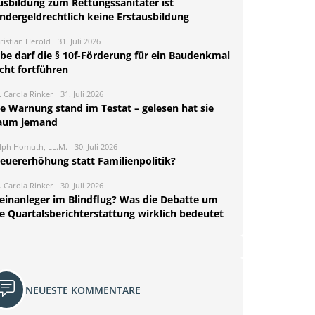
usbildung zum Rettungssanitäter ist
indergeldrechtlich keine Erstausbildung
ristian Herold
31. Juli 2026
rbe darf die § 10f-Förderung für ein Baudenkmal
cht fortführen
. Carola Rinker
31. Juli 2026
ie Warnung stand im Testat – gelesen hat sie
aum jemand
lph Homuth, LL.M.
30. Juli 2026
teuererhöhung statt Familienpolitik?
. Carola Rinker
30. Juli 2026
leinanleger im Blindflug? Was die Debatte um
ie Quartalsberichterstattung wirklich bedeutet
NEUESTE KOMMENTARE