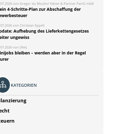
.07.2026 von Gregor du Moulin/ Häner & Partner PartG mbB
ein 4-Schritte-Plan zur Abschaffung der
ewerbesteuer
.07.2026 von Christian Eppelt
pdate: Aufhebung des Lieferkettengesetzes
eiter ungewiss
.07.2026 von [Rw]
nijobs bleiben – werden aber in der Regel
eurer
KATEGORIEN
ilanzierung
echt
teuern