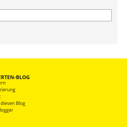
ERTEN-BLOG
ern
zierung
t
 diesen Blog
Blogger