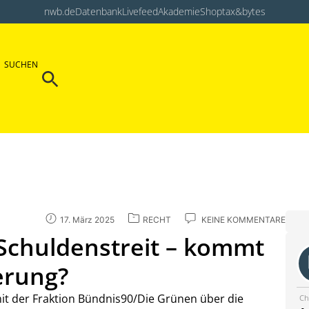
nwb.de
Datenbank
Livefeed
Akademie
Shop
tax&bytes
Search Button
SUCHEN
Search
for:
17. März 2025
RECHT
KEINE KOMMENTARE
 Schuldenstreit – kommt
erung?
t der Fraktion Bündnis90/Die Grünen über die
Ch