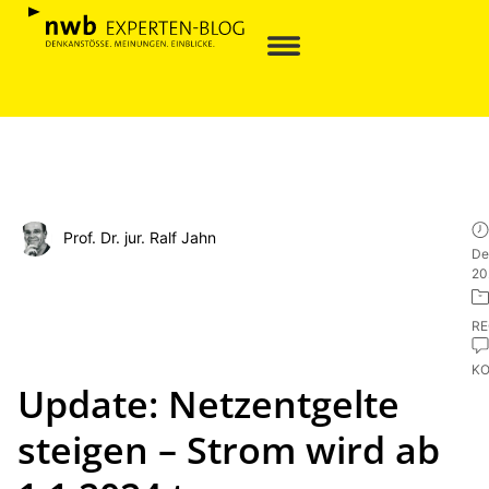
Prof. Dr. jur. Ralf Jahn
De
20
R
K
Update: Netzentgelte
steigen – Strom wird ab