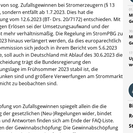
 von sog. Zufallsgewinnen bei Stromerzeugern (§ 13
01
 sondern entfällt ab 1.7.2023.
Dies hat die
M
ung vom 12.6.2023 (BT- Drs. 20/7172) entschieden. Mit
G
gen Erlösen sei der Umsetzungsaufwand und der
30
icht mehr verhältnismäßig. Die Regelung im StromPBG zu
M
023 hinaus verlängert werden, da dies europarechtlich
G
-Kommission sich jedoch in ihrem Bericht vom 5.6.2023
17
soll auch in Deutschland mit Ablauf des 30.6.2023 die
U
scheidung trägt die Bundesregierung den
w
gslage im Frühsommer 2023 stabil ist, die
esunken sind und größere Verwerfungen am Strommarkt
nicht zu beobachten sind.
B
ung von Zufallsgewinnen spiegelt allein die die
 der gesetzlichen (Neu-)Regelungen wider, bindet
R
 und Antworten finden sich am Ende der FAQ-Liste.
S
aufen der Gewinnabschöpfung: Die Gewinnabschöpfung