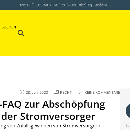
nwb.de
Datenbank
Livefeed
Akademie
Shop
tax&bytes
Search Button
SUCHEN
Search
for:
28. Juni 2023
RECHT
KEINE KOMMENTARE
FAQ zur Abschöpfung
 der Stromversorger
ung von Zufallsgewinnen von Stromversorgern
Lu