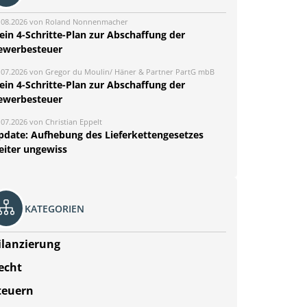
.08.2026 von Roland Nonnenmacher
ein 4-Schritte-Plan zur Abschaffung der
ewerbesteuer
.07.2026 von Gregor du Moulin/ Häner & Partner PartG mbB
ein 4-Schritte-Plan zur Abschaffung der
ewerbesteuer
.07.2026 von Christian Eppelt
pdate: Aufhebung des Lieferkettengesetzes
eiter ungewiss
KATEGORIEN
ilanzierung
echt
teuern