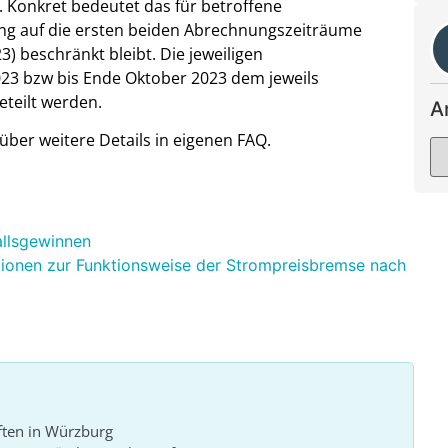
 Konkret bedeutet das für betroffene
ng auf die ersten beiden Abrechnungszeiträume
3) beschränkt bleibt. Die jeweiligen
23 bzw bis Ende Oktober 2023 dem jeweils
teilt werden.
A
über weitere Details in eigenen FAQ.
llsgewinnen
tio­nen zur Funk­ti­ons­wei­se der Strom­preis­brem­se nach
ften in Würzburg