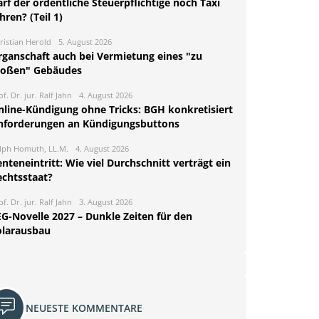
rf der ordentliche Steuerpflichtige noch Taxi
hren? (Teil 1)
ristian Herold
5. August 2026
rganschaft auch bei Vermietung eines "zu
roßen" Gebäudes
of. Dr. jur. Ralf Jahn
4. August 2026
nline-Kündigung ohne Tricks: BGH konkretisiert
nforderungen an Kündigungsbuttons
lph Homuth, LL.M.
4. August 2026
nteneintritt: Wie viel Durchschnitt verträgt ein
echtsstaat?
of. Dr. jur. Ralf Jahn
3. August 2026
EG-Novelle 2027 – Dunkle Zeiten für den
olarausbau
NEUESTE KOMMENTARE