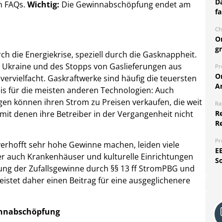
Da
n FAQs.
Wichtig:
Die Gewinnabschöpfung endet am
fa
Ch
O
g
 die Energiekrise, speziell durch die Gasknappheit.
ie Ukraine und des Stopps von Gaslieferungen aus
Pr
O
vervielfacht. Gaskraftwerke sind häufig die teuersten
A
is für die meisten anderen Technologien: Auch
en können ihren Strom zu Preisen verkaufen, die weit
Ra
mit denen ihre Betreiber in der Vergangenheit nicht
Re
R
Pr
erhofft sehr hohe Gewinne machen, leiden viele
E
r auch Krankenhäuser und kulturelle Einrichtungen
S
ng der Zufallsgewinne durch §§ 13 ff StromPBG und
istet daher einen Beitrag für eine ausgeglichenere
innabschöpfung