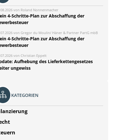
.08.2026 von Roland Nonnenmacher
ein 4-Schritte-Plan zur Abschaffung der
ewerbesteuer
.07.2026 von Gregor du Moulin/ Häner & Partner PartG mbB
ein 4-Schritte-Plan zur Abschaffung der
ewerbesteuer
.07.2026 von Christian Eppelt
pdate: Aufhebung des Lieferkettengesetzes
eiter ungewiss
KATEGORIEN
ilanzierung
echt
teuern