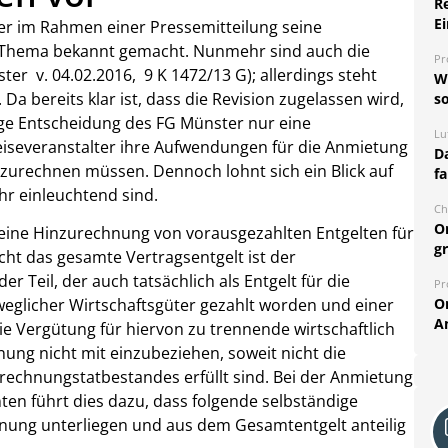
R
Ei
er im Rahmen einer Pressemitteilung seine
Thema bekannt gemacht. Nunmehr sind auch die
Pr
er v. 04.02.2016, 9 K 1472/13 G); allerdings steht
W
Da bereits klar ist, dass die Revision zugelassen wird,
so
ige Entscheidung des FG Münster nur eine
Lu
eiseveranstalter ihre Aufwendungen für die Anmietung
Da
zurechnen müssen. Dennoch lohnt sich ein Blick auf
fa
hr einleuchtend sind.
Ch
O
t eine Hinzurechnung von vorausgezahlten Entgelten für
g
t das gesamte Vertragsentgelt ist der
 Teil, der auch tatsächlich als Entgelt für die
Pr
O
glicher Wirtschaftsgüter gezahlt worden und einer
A
ie Vergütung für hiervon zu trennende wirtschaftlich
nung nicht mit einzubeziehen, soweit nicht die
echnungstatbestandes erfüllt sind. Bei der Anmietung
en führt dies dazu, dass folgende selbständige
hnung unterliegen und aus dem Gesamtentgelt anteilig