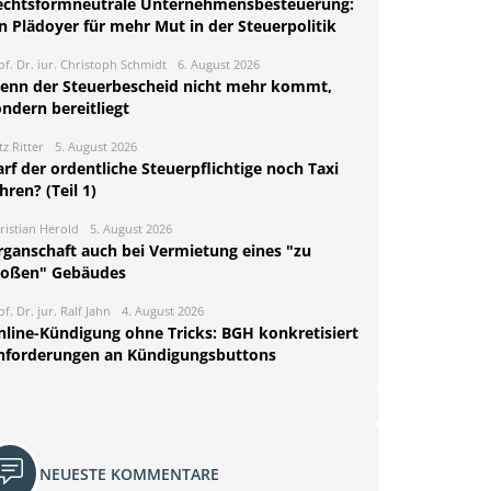
echtsformneutrale Unternehmensbesteuerung:
n Plädoyer für mehr Mut in der Steuerpolitik
of. Dr. iur. Christoph Schmidt
6. August 2026
enn der Steuerbescheid nicht mehr kommt,
ndern bereitliegt
tz Ritter
5. August 2026
rf der ordentliche Steuerpflichtige noch Taxi
hren? (Teil 1)
ristian Herold
5. August 2026
rganschaft auch bei Vermietung eines "zu
roßen" Gebäudes
of. Dr. jur. Ralf Jahn
4. August 2026
nline-Kündigung ohne Tricks: BGH konkretisiert
nforderungen an Kündigungsbuttons
NEUESTE KOMMENTARE