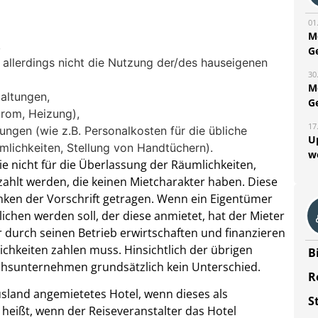
01
M
,
G
, allerdings nicht die Nutzung der/des hauseigenen
30
M
altungen,
G
trom, Heizung),
17
ungen (wie z.B. Personalkosten für die übliche
U
mlichkeiten, Stellung von Handtüchern).
w
e nicht für die Überlassung der Räumlichkeiten,
zahlt werden, die keinen Mietcharakter haben. Diese
en der Vorschrift getragen. Wenn ein Eigentümer
ichen werden soll, der diese anmietet, hat der Mieter
r durch seinen Betrieb erwirtschaften und finanzieren
lichkeiten zahlen muss. Hinsichtlich der übrigen
B
chsunternehmen grundsätzlich kein Unterschied.
R
sland angemietetes Hotel, wenn dieses als
S
s heißt, wenn der Reiseveranstalter das Hotel