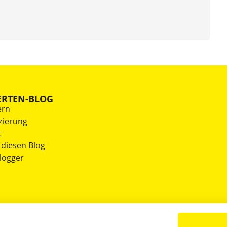
ERTEN-BLOG
ern
zierung
t
 diesen Blog
Blogger