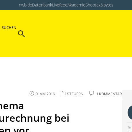
nwb.de
Datenbank
Livefeed
Akademie
Shop
tax&bytes
Search Button
SUCHEN
Search
for:
9. Mai 2016
STEUERN
1 KOMMENTAR
Thema
urechnung bei
gen vor
Gr