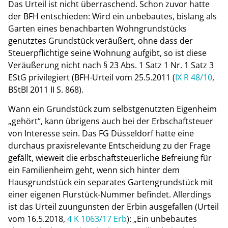
Das Urteil ist nicht überraschend. Schon zuvor hatte
der BFH entschieden: Wird ein unbebautes, bislang als
Garten eines benachbarten Wohngrundstücks
genutztes Grundstück veräußert, ohne dass der
Steuerpflichtige seine Wohnung aufgibt, so ist diese
Veräußerung nicht nach § 23 Abs. 1 Satz 1 Nr. 1 Satz 3
EStG privilegiert (BFH-Urteil vom 25.5.2011 (
IX R 48/10
,
BStBl 2011 II S. 868).
Wann ein Grundstück zum selbstgenutzten Eigenheim
„gehört“, kann übrigens auch bei der Erbschaftsteuer
von Interesse sein. Das FG Düsseldorf hatte eine
durchaus praxisrelevante Entscheidung zu der Frage
gefällt, wieweit die erbschaftsteuerliche Befreiung für
ein Familienheim geht, wenn sich hinter dem
Hausgrundstück ein separates Gartengrundstück mit
einer eigenen Flurstück-Nummer befindet. Allerdings
ist das Urteil zuungunsten der Erbin ausgefallen (Urteil
vom 16.5.2018,
4 K 1063/17 Erb
): „Ein unbebautes