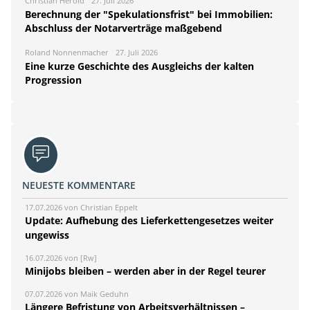
Christian Herold
27. Juli 2026
Berechnung der "Spekulationsfrist" bei Immobilien:
Abschluss der Notarverträge maßgebend
Roland Nonnenmacher
27. Juli 2026
Eine kurze Geschichte des Ausgleichs der kalten
Progression
NEUESTE KOMMENTARE
17.07.2026 von Christian Eppelt
Update: Aufhebung des Lieferkettengesetzes weiter
ungewiss
16.07.2026 von [Rw]
Minijobs bleiben – werden aber in der Regel teurer
07.07.2026 von Maik Geduhn
Längere Befristung von Arbeitsverhältnissen –