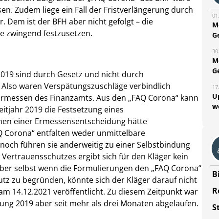
en. Zudem liege ein Fall der Fristverlängerung durch
01
r. Dem ist der BFH aber nicht gefolgt – die
M
e zwingend festzusetzen.
G
30
M
G
2019 sind durch Gesetz und nicht durch
 Also waren Verspätungszuschläge verbindlich
17
U
m Ermessen des Finanzamts. Aus den „FAQ Corona“ kann
w
reitjahr 2019 die Festsetzung eines
men einer Ermessensentscheidung hätte
Corona“ entfalten weder unmittelbare
och führen sie anderweitig zu einer Selbstbindung
ertrauensschutzes ergibt sich für den Kläger kein
ber selbst wenn die Formulierungen den „FAQ Corona“
B
tz zu begründen, könnte sich der Kläger darauf nicht
R
am 14.12.2021 veröffentlicht. Zu diesem Zeitpunkt war
ung 2019 aber seit mehr als drei Monaten abgelaufen.
S