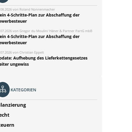
.08.2026 von Roland Nonnenmacher
ein 4-Schritte-Plan zur Abschaffung der
ewerbesteuer
.07.2026 von Gregor du Moulin/ Häner & Partner PartG mbB
ein 4-Schritte-Plan zur Abschaffung der
ewerbesteuer
.07.2026 von Christian Eppelt
pdate: Aufhebung des Lieferkettengesetzes
eiter ungewiss
KATEGORIEN
ilanzierung
echt
teuern