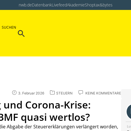
nwb.de
Datenbank
Livefeed
Akademie
Shop
tax&bytes
Search Button
SUCHEN
Search
for:
3. Februar 2026
STEUERN
KEINE KOMMENTARE
 und Corona-Krise:
BMF quasi wertlos?
r die Abgabe der Steuererklärungen verlängert worden,
Lu