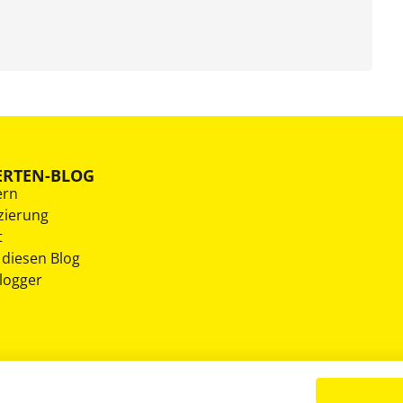
ERTEN-BLOG
ern
zierung
t
 diesen Blog
Blogger