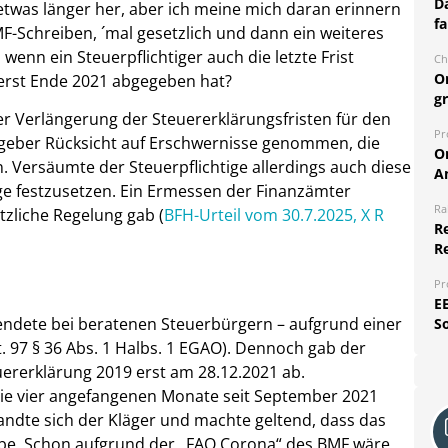
Da
 etwas länger her, aber ich meine mich daran erinnern
fa
F-Schreiben, ´mal gesetzlich und dann ein weiteres
wenn ein Steuerpflichtiger auch die letzte Frist
Ch
O
 erst Ende 2021 abgegeben hat?
g
er Verlängerung der Steuererklärungsfristen für den
Pr
geber Rücksicht auf Erschwernisse genommen, die
O
 Versäumte der Steuerpflichtige allerdings auch diese
A
e festzusetzen. Ein Ermessen der Finanzämter
Ra
tzliche Regelung gab (
BFH-Urteil vom 30.7.2025, X R
Re
R
Pr
E
 endete bei beratenen Steuerbürgern – aufgrund einer
S
. 97 § 36 Abs. 1 Halbs. 1 EGAO). Dennoch gab der
ererklärung 2019 erst am 28.12.2021 ab.
ie vier angefangenen Monate seit September 2021
andte sich der Kläger und machte geltend, dass das
be. Schon aufgrund der „FAQ Corona“ des BMF wäre