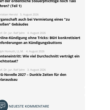
rf der ordentliche Steuerpflichtige noch Taxi
hren? (Teil 1)
ristian Herold
5. August 2026
rganschaft auch bei Vermietung eines "zu
roßen" Gebäudes
of. Dr. jur. Ralf Jahn
4. August 2026
nline-Kündigung ohne Tricks: BGH konkretisiert
nforderungen an Kündigungsbuttons
lph Homuth, LL.M.
4. August 2026
nteneintritt: Wie viel Durchschnitt verträgt ein
echtsstaat?
of. Dr. jur. Ralf Jahn
3. August 2026
EG-Novelle 2027 – Dunkle Zeiten für den
olarausbau
NEUESTE KOMMENTARE