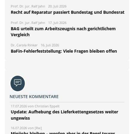
Prof. Dr. jur. Ralf Jahn
20. Juli 2026
Recht auf Reparatur passiert Bundestag und Bundesrat
Prof. Dr. jur. Ralf Jahn
17. Juli 2026
BAG urteilt zum Arbeitszeugnis nach gerichtlichem
Vergleich
Dr. Carola Rinker
16. Juli 2026
BaFin-Fehlerfeststellung: Viele Fragen bleiben offen
NEUESTE KOMMENTARE
17.07.2026 von Christian Eppelt
Update: Aufhebung des Lieferkettengesetzes weiter
ungewiss
16.07.2026 von [Rw]
Minijobs bleiben – werden aber in der Regel teurer