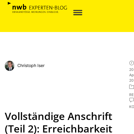
Christoph Iser
20
Apr
20
R
K
Vollständige Anschrift
(Teil 2): Erreichbarkeit