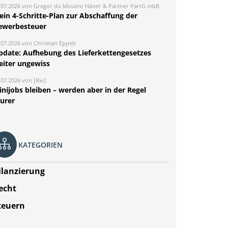
.07.2026 von Gregor du Moulin/ Häner & Partner PartG mbB
ein 4-Schritte-Plan zur Abschaffung der
ewerbesteuer
.07.2026 von Christian Eppelt
pdate: Aufhebung des Lieferkettengesetzes
eiter ungewiss
.07.2026 von [Rw]
nijobs bleiben – werden aber in der Regel
eurer
KATEGORIEN
ilanzierung
echt
teuern