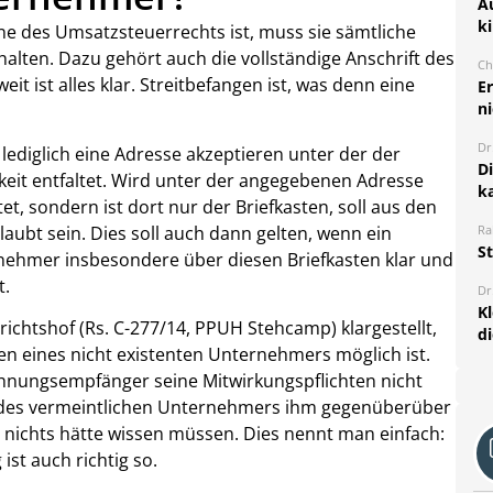
A
k
 des Umsatzsteuerrechts ist, muss sie sämtliche
halten. Dazu gehört auch die vollständige Anschrift des
Ch
t ist alles klar. Streitbefangen ist, was denn eine
E
ni
Dr
ediglich eine Adresse akzeptieren unter der der
D
keit entfaltet. Wird unter der angegebenen Adresse
k
tet, sondern ist dort nur der Briefkasten, soll aus den
ubt sein. Dies soll auch dann gelten, wenn ein
Ra
S
rnehmer insbesondere über diesen Briefkasten klar und
t.
Dr
K
ichtshof (Rs. C-277/14, PPUH Stehcamp) klargestellt,
d
 eines nicht existenten Unternehmers möglich ist.
echnungsempfänger seine Mitwirkungspflichten nicht
z des vermeintlichen Unternehmers ihm gegenüberüber
 nichts hätte wissen müssen. Dies nennt man einfach:
ist auch richtig so.