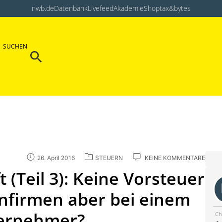
nwb.de
Datenbank
Livefeed
Akademie
Shop
tax&bytes
Search Button
SUCHEN
Search
for:
26. April 2016
STEUERN
KEINE KOMMENTARE
t (Teil 3): Keine Vorsteuer
enfirmen aber bei einem
ternehmer?
Ch