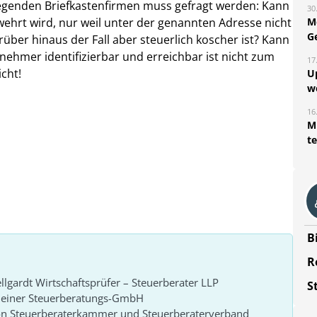
egenden Briefkastenfirmen muss gefragt werden: Kann
30
M
wehrt wird, nur weil unter der genannten Adresse nicht
G
arüber hinaus der Fall aber steuerlich koscher ist? Kann
rnehmer identifizierbar und erreichbar ist nicht zum
17
cht!
U
w
16
Mi
t
B
R
lgardt Wirtschaftsprüfer – Steuerberater LLP
S
r einer Steuerberatungs-GmbH
von Steuerberaterkammer und Steuerberaterverband