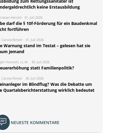
usbildung zum Rettungssanitäter ist
indergeldrechtlich keine Erstausbildung
ristian Herold
31. Juli 2026
rbe darf die § 10f-Förderung für ein Baudenkmal
cht fortführen
. Carola Rinker
31. Juli 2026
ie Warnung stand im Testat – gelesen hat sie
aum jemand
lph Homuth, LL.M.
30. Juli 2026
teuererhöhung statt Familienpolitik?
. Carola Rinker
30. Juli 2026
leinanleger im Blindflug? Was die Debatte um
ie Quartalsberichterstattung wirklich bedeutet
NEUESTE KOMMENTARE