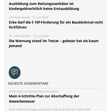
Ausbildung zum Rettungssanitäter ist
kindergeldrechtlich keine Erstausbildung
Christian Herold
31. Juli 2026
Erbe darf die § 10f-Förderung für ein Baudenkmal nicht
fortführen
Dr. Carola Rinker
31. Juli 2026
Die Warnung stand im Testat – gelesen hat sie kaum
jemand
NEUESTE KOMMENTARE
01.08.2026 von Roland Nonnenmacher
Mein 4-Schritte-Plan zur Abschaffung der
Gewerbesteuer
30.07.2026 von Gregor du Moulin/ Häner & Partner PartG mbB