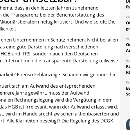
Da
fa
Thema, dass in den letzten Jahren zunehmend
ch die Transparenz bei der Berichterstattung des
Ch
onärsberatern heftig kritisiert. Und wie so oft: Die
O
ichkeit.
g
Pr
offenen Unternehmen in Schutz nehmen. Nicht bei allen
O
as eine gute Darstellung nach verschiedenen
A
as HGB und IFRS, sondern auch den Deutschen
 Unternehmen die transparente Darstellung teilweise
Ra
Re
R
barkeit? Ebenso Fehlanzeige. Schauen wir genauer hin.
Pr
entiert sich am Aufwand des entsprechenden
E
mehrere Jahre gewährt, muss der Aufwand
S
tionalen Rechnungslegung wird die Vergütung in dem
das HGB ist irrelevant, wann der Aufwand erfasst wird.
ist, wird im Handelsrecht zwischen aktienbasierten und
rt. Alle Klarheiten beseitigt? Die Regelung des DCGK