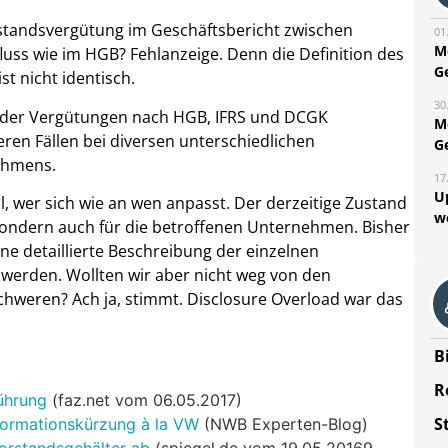
tandsvergütung im Geschäftsbericht zwischen
01
M
uss wie im HGB? Fehlanzeige. Denn die Definition des
G
 nicht identisch.
30
e der Vergütungen nach HGB, IFRS und DCGK
M
ren Fällen bei diversen unterschiedlichen
G
ehmens.
17
U
, wer sich wie an wen anpasst. Der derzeitige Zustand
w
, sondern auch für die betroffenen Unternehmen. Bisher
ne detaillierte Beschreibung der einzelnen
 werden. Wollten wir aber nicht weg von den
chweren? Ach ja, stimmt. Disclosure Overload war das
B
R
Führung
(faz.net vom 06.05.2017)
S
formationskürzung à la VW
(NWB Experten-Blog)
orstandsgehälter ab
(spiegel.de vom 19.05.20169