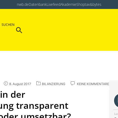
nwb.de
Datenbank
Livefeed
Akademie
Shop
tax&bytes
Search Button
SUCHEN
Search
for:
8. August 2017
BILANZIERUNG
KEINE KOMMENTARE
in der
ung transparent
 oder umsetzbar?
Lu