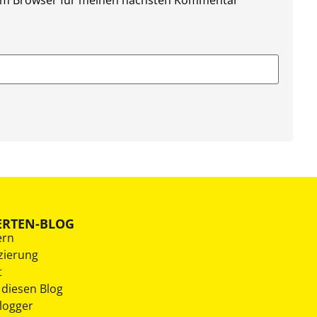
sem Browser für meinen nächsten Kommentar
ERTEN-BLOG
ern
zierung
t
 diesen Blog
Blogger