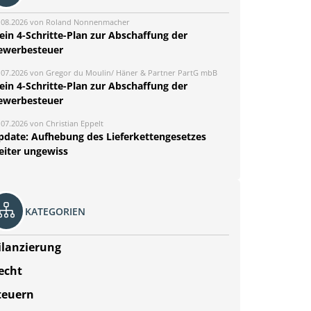
.08.2026 von Roland Nonnenmacher
ein 4-Schritte-Plan zur Abschaffung der
ewerbesteuer
.07.2026 von Gregor du Moulin/ Häner & Partner PartG mbB
ein 4-Schritte-Plan zur Abschaffung der
ewerbesteuer
.07.2026 von Christian Eppelt
pdate: Aufhebung des Lieferkettengesetzes
eiter ungewiss
KATEGORIEN
ilanzierung
echt
teuern