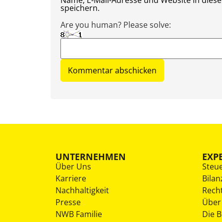
Name, E-Mail-Adresse und Website in die
speichern.
Are you human? Please solve:
UNTERNEHMEN
EXP
Über Uns
Steu
Karriere
Bilan
Nachhaltigkeit
Rech
Presse
Über
NWB Familie
Die 