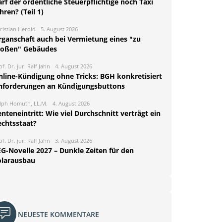
rf der ordentliche Steuerpflichtige noch Taxi
hren? (Teil 1)
ristian Herold
5. August 2026
rganschaft auch bei Vermietung eines "zu
roßen" Gebäudes
of. Dr. jur. Ralf Jahn
4. August 2026
nline-Kündigung ohne Tricks: BGH konkretisiert
nforderungen an Kündigungsbuttons
lph Homuth, LL.M.
4. August 2026
nteneintritt: Wie viel Durchschnitt verträgt ein
echtsstaat?
of. Dr. jur. Ralf Jahn
3. August 2026
EG-Novelle 2027 – Dunkle Zeiten für den
olarausbau
NEUESTE KOMMENTARE