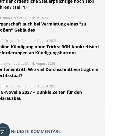
rf der ordentliche Steuerpflichtige noch Taxi
hren? (Teil 1)
ristian Herold
5. August 2026
rganschaft auch bei Vermietung eines "zu
roßen" Gebäudes
of. Dr. jur. Ralf Jahn
4. August 2026
nline-Kündigung ohne Tricks: BGH konkretisiert
nforderungen an Kündigungsbuttons
lph Homuth, LL.M.
4. August 2026
nteneintritt: Wie viel Durchschnitt verträgt ein
echtsstaat?
of. Dr. jur. Ralf Jahn
3. August 2026
EG-Novelle 2027 – Dunkle Zeiten für den
olarausbau
NEUESTE KOMMENTARE