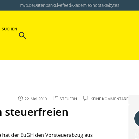
nwb.de
Datenbank
Livefeed
Akademie
Shop
tax&bytes
Search Button
SUCHEN
Search
for:
22. Mai 2019
STEUERN
KEINE KOMMENTARE
 steuerfreien
Lu
7) hat der EuGH den Vorsteuerabzug aus