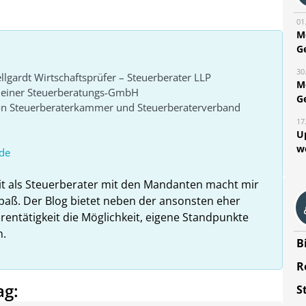
01
M
G
30
lgardt Wirtschaftsprüfer – Steuerberater LLP
M
r einer Steuerberatungs-GmbH
G
von Steuerberaterkammer und Steuerberaterverband
17
U
w
de
it als Steuerberater mit den Mandanten macht mir
paß. Der Blog bietet neben der ansonsten eher
rentätigkeit die Möglichkeit, eigene Standpunkte
n.
B
R
ag:
S