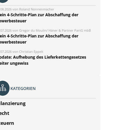
.08.2026 von Roland Nonnenmacher
ein 4-Schritte-Plan zur Abschaffung der
ewerbesteuer
.07.2026 von Gregor du Moulin/ Häner & Partner PartG mbB
ein 4-Schritte-Plan zur Abschaffung der
ewerbesteuer
.07.2026 von Christian Eppelt
pdate: Aufhebung des Lieferkettengesetzes
eiter ungewiss
KATEGORIEN
ilanzierung
echt
teuern