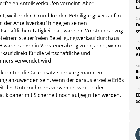
Da
freien Anteilsverkäufen verneint. Aber …
fa
, weil er den Grund für den Beteiligungsverkauf in
Ch
rn der Anteilsverkauf hingegen seinen
O
schaftlichen Tätigkeit hat, wäre ein Vorsteuerabzug
g
ei einem steuerfreien Beteiligungsverkauf durchaus
Pr
H wäre daher ein Vorsteuerabzug zu bejahen, wenn
O
kauf direkt für die wirtschaftliche und
A
ehmers verwendet wird.
Ra
Re
doch könnten die Grundsätze der vorgenannten
R
ng anzuwenden sein, wenn der daraus erzielte Erlös
keit des Unternehmers verwendet wird. In der
Pr
tik daher mit Sicherheit noch aufgegriffen werden.
E
S