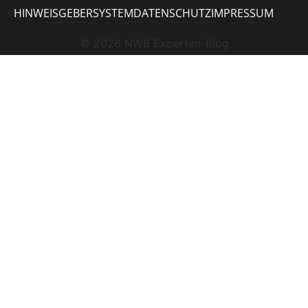
HINWEISGEBERSYSTEM
DATENSCHUTZ
IMPRESSUM
©
2026
NWB Experten-Blog