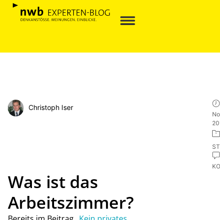
Christoph Iser
No
20
ST
K
Was ist das
Arbeitszimmer?
Bereits im Beitrag „
Kein privates