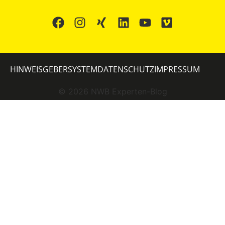
HINWEISGEBERSYSTEM
DATENSCHUTZ
IMPRESSUM
©
2026
NWB Experten-Blog