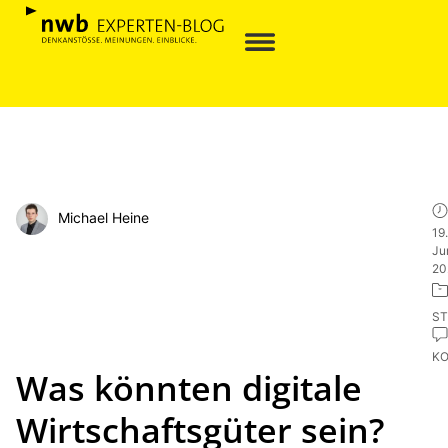
Michael Heine
19.
Ju
20
ST
K
Was könnten digitale
Wirtschaftsgüter sein?