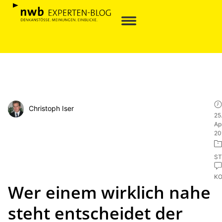
Christoph Iser
25
Apr
20
ST
K
Wer einem wirklich nahe
steht entscheidet der