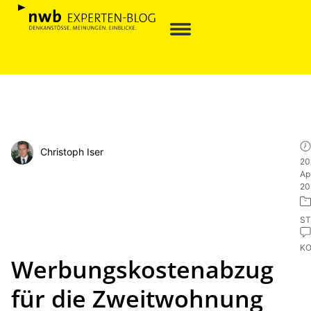
Christoph Iser
20
Apr
20
ST
K
Werbungskostenabzug
für die Zweitwohnung