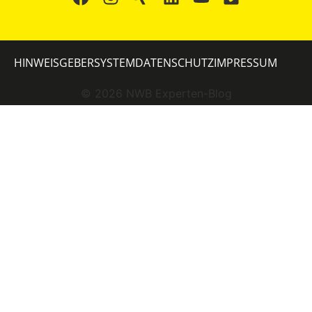
HINWEISGEBERSYSTEM
DATENSCHUTZ
IMPRESSUM
©
2026
NWB Experten-Blog