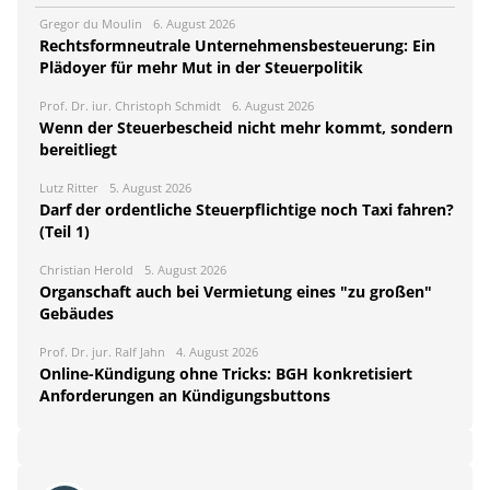
Gregor du Moulin
6. August 2026
Rechtsformneutrale Unternehmensbesteuerung: Ein
Plädoyer für mehr Mut in der Steuerpolitik
Prof. Dr. iur. Christoph Schmidt
6. August 2026
Wenn der Steuerbescheid nicht mehr kommt, sondern
bereitliegt
Lutz Ritter
5. August 2026
Darf der ordentliche Steuerpflichtige noch Taxi fahren?
(Teil 1)
Christian Herold
5. August 2026
Organschaft auch bei Vermietung eines "zu großen"
Gebäudes
Prof. Dr. jur. Ralf Jahn
4. August 2026
Online-Kündigung ohne Tricks: BGH konkretisiert
Anforderungen an Kündigungsbuttons