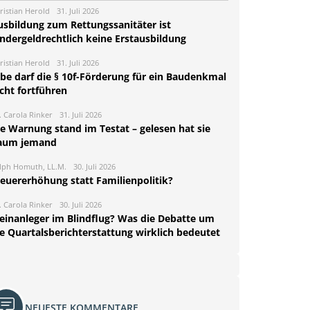
ristian Herold
31. Juli 2026
usbildung zum Rettungssanitäter ist
indergeldrechtlich keine Erstausbildung
ristian Herold
31. Juli 2026
rbe darf die § 10f-Förderung für ein Baudenkmal
cht fortführen
. Carola Rinker
31. Juli 2026
ie Warnung stand im Testat – gelesen hat sie
aum jemand
lph Homuth, LL.M.
30. Juli 2026
teuererhöhung statt Familienpolitik?
. Carola Rinker
30. Juli 2026
leinanleger im Blindflug? Was die Debatte um
ie Quartalsberichterstattung wirklich bedeutet
NEUESTE KOMMENTARE