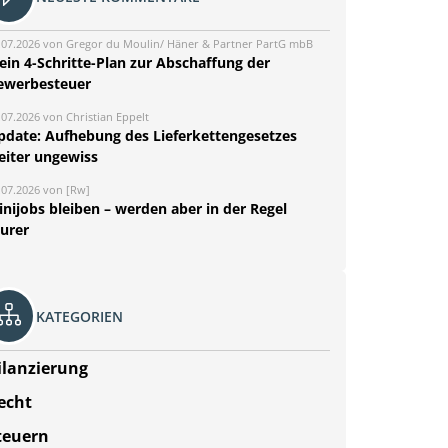
.07.2026 von Gregor du Moulin/ Häner & Partner PartG mbB
ein 4-Schritte-Plan zur Abschaffung der
ewerbesteuer
.07.2026 von Christian Eppelt
pdate: Aufhebung des Lieferkettengesetzes
eiter ungewiss
.07.2026 von [Rw]
nijobs bleiben – werden aber in der Regel
eurer
KATEGORIEN
ilanzierung
echt
teuern