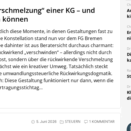
Ch
rschmelzung“ einer KG – und
A
k
n können
Ch
ich diese Momente, in denen Gestaltungen fast zu
E
che Konstellation stand nun vor dem FG Bremen
ni
dee dahinter ist aus Beratersicht durchaus charmant:
Dr
rückwirkend „verschwinden“ – allerdings nicht durch
D
bst, sondern über die rückwirkende Verschmelzung
k
hst wie ein kreativer Umweg. Tatsächlich steckt
Ra
nte umwandlungssteuerliche Rückwirkungsdogmatik.
S
h: Diese Gestaltung funktioniert nur dann, wenn die
Dr
tragungsstichtag...
K
d
STEUERN
5. Juni 2026
1 KOMMENTAR