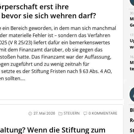
rperschaft erst ihre
 bevor sie sich wehren darf?
30
M
G
le ein Bereich geworden, in dem man sich manchmal
 der materielle Fehler ist – sondern das Verfahren
17
U
2025 (V R 25/23) liefert dafür ein bemerkenswertes
w
tt mit dem Finanzamt darüber, ob sie gegen das
stoßen hatte. Das Finanzamt war der Auffassung,
16
Mi
ögen zugeführt und zu wenig zeitnah für
t
tzte es der Stiftung Fristen nach § 63 Abs. 4 AO,
 sollten....
B
STEUERN
27. Mai 2026
0 KOMMENTARE
R
altung? Wenn die Stiftung zum
S