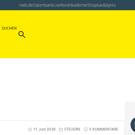
nwb.de
Datenbank
Livefeed
Akademie
Shop
tax&bytes
Search Button
SUCHEN
Search
for:
STEUERN
11. Juni 2026
0 KOMMENTARE