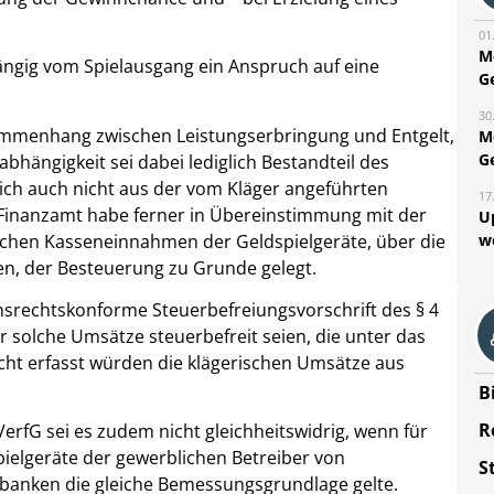
.
01
M
gig vom Spielausgang ein Anspruch auf eine
G
30
sammenhang zwischen Leistungserbringung und Entgelt,
M
G
abhängigkeit sei dabei lediglich Bestandteil des
ich auch nicht aus der vom Kläger angeführten
17
inanzamt habe ferner in Übereinstimmung mit der
U
chen Kasseneinnahmen der Geldspielgeräte, über die
w
nen, der Besteuerung zu Grunde gelegt.
onsrechtskonforme Steuerbefreiungsvorschrift des § 4
ur solche Umsätze steuerbefreit seien, die unter das
icht erfasst würden die klägerischen Umsätze aus
B
R
rfG sei es zudem nicht gleichheitswidrig, wenn für
ielgeräte der gewerblichen Betreiber von
S
lbanken die gleiche Bemessungsgrundlage gelte.