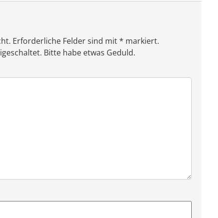
ht. Erforderliche Felder sind mit * markiert.
eschaltet. Bitte habe etwas Geduld.