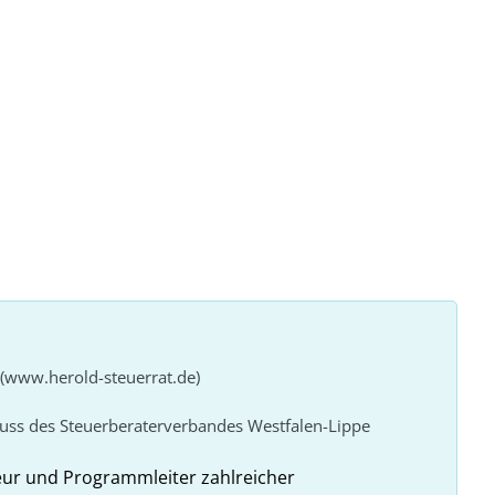
 (www.herold-steuerrat.de)
huss des Steuerberaterverbandes Westfalen-Lippe
eur und Programmleiter zahlreicher