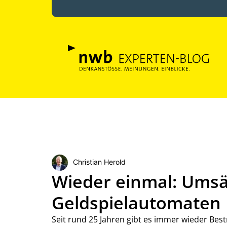
Christian Herold
Wieder einmal: Umsä
Geldspielautomaten
Seit rund 25 Jahren gibt es immer wieder Bes