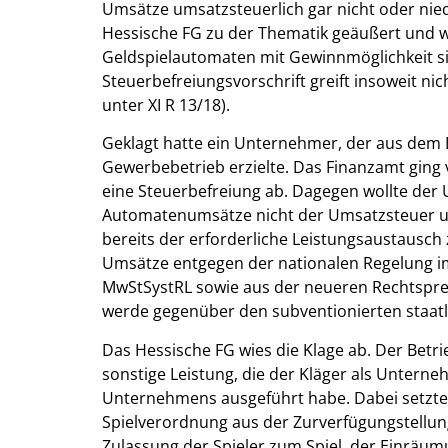
Umsätze umsatzsteuerlich gar nicht oder nied
Hessische FG zu der Thematik geäußert und w
Geldspielautomaten mit Gewinnmöglichkeit sin
Steuerbefreiungsvorschrift greift insoweit nich
unter XI R 13/18).
Geklagt hatte ein Unternehmer, der aus dem 
Gewerbebetrieb erzielte. Das Finanzamt ging 
eine Steuerbefreiung ab. Dagegen wollte der 
Automatenumsätze nicht der Umsatzsteuer unt
bereits der erforderliche Leistungsaustausc
Umsätze entgegen der nationalen Regelung im
MwStSystRL sowie aus der neueren Rechtspre
werde gegenüber den subventionierten staatl
Das Hessische FG wies die Klage ab. Der Bet
sonstige Leistung, die der Kläger als Untern
Unternehmens ausgeführt habe. Dabei setzte
Spielverordnung aus der Zurverfügungstellung
Zulassung der Spieler zum Spiel, der Einräum