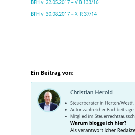
BFH v.
22.05.2017
–
V B 133/16
BFH v.
30.08.2017
–
XI R 37/14
Ein Beitrag von:
Christian Herold
Steuerberater in Herten/Westf.
Autor zahlreicher Fachbeiträge
Mitglied im Steuerrechtsaussc
Warum blogge ich hier?
Als verantwortlicher Redakt