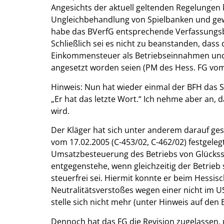
Angesichts der aktuell geltenden Regelungen
Ungleichbehandlung von Spielbanken und gew
habe das BVerfG entsprechende Verfassung
Schließlich sei es nicht zu beanstanden, dass
Einkommensteuer als Betriebseinnahmen und 
angesetzt worden seien (PM des Hess. FG vom
Hinweis: Nun hat wieder einmal der BFH das Sa
„Er hat das letzte Wort.“ Ich nehme aber an,
wird.
Der Kläger hat sich unter anderem darauf ges
vom 17.02.2005 (C-453/02, C-462/02) festgeleg
Umsatzbesteuerung des Betriebs von Glückssp
entgegenstehe, wenn gleichzeitig der Betrieb 
steuerfrei sei. Hiermit konnte er beim Hessis
Neutralitätsverstoßes wegen einer nicht im 
stelle sich nicht mehr (unter Hinweis auf den
Dennoch hat das FG die Revision zugelassen, 