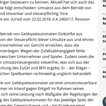
O
riger besteuern zu können. Aktuell hat sich auch das
A
ie folgt entschieden: Umsätze aus dem Betrieb von
d steuerbar und steuerpflichtig. Eine
Ra
Re
t ein. (Urteil vom 22.02.2018, 6 K 2400/17, Revision
R
Pr
Betrieb von Geldspielautomaten Einkünfte aus
E
von der Steuerpflicht dieser Umsätze aus und lehnte
S
Unternehmer vor Gericht erreichen, dass die
Dr
erliegen. Wegen der Zufallsabhängigkeit fehle
Pr
h zwischen Unternehmer und Spieler. Zudem seien die
U
 Umsatzsteuergesetz steuerfrei, was sich aus der
Ch
chung des EuGH und BFH ergebe. Er – der Kläger –
A
ichen Spielbanken rechtswidrig ungleich behandelt.
k
rieb von Geldspielautomaten sei eine umsatzsteuerbare
ehmer im Inland gegen Entgelt im Rahmen seines
 sich seine Leistung nach Maßgabe der Regelungen der
 des Geldspielautomaten für das jeweilige Spiel, der
ung der Gewinnchance und – bei Erzielung eines