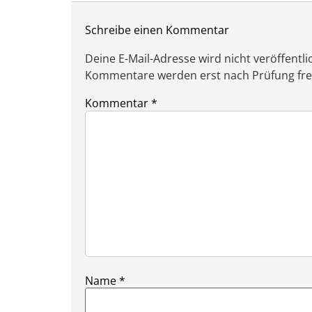
Schreibe einen Kommentar
Deine E-Mail-Adresse wird nicht veröffentlic
Kommentare werden erst nach Prüfung freig
Kommentar
*
Name
*