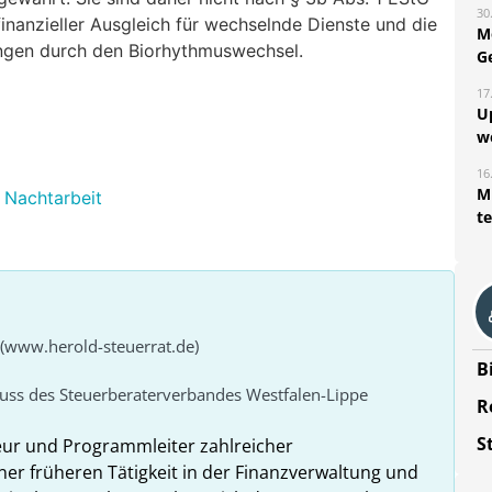
30
 finanzieller Ausgleich für wechselnde Dienste und die
M
ngen durch den Biorhythmuswechsel.
G
17
U
w
16
Mi
 Nachtarbeit
t
 (www.herold-steuerrat.de)
B
huss des Steuerberaterverbandes Westfalen-Lippe
R
S
eur und Programmleiter zahlreicher
ner früheren Tätigkeit in der Finanzverwaltung und