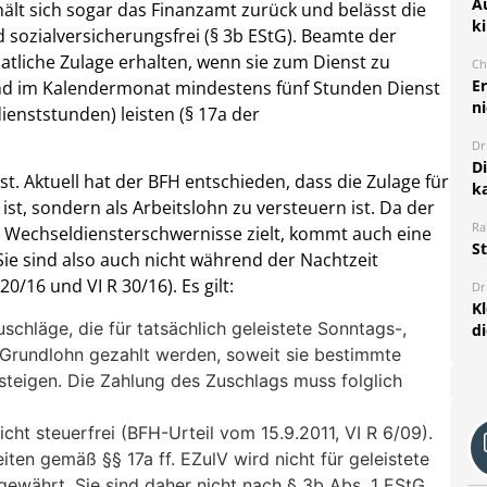
A
ält sich sogar das Finanzamt zurück und belässt die
k
sozialversicherungsfrei (§ 3b EStG). Beamte der
tliche Zulage erhalten, wenn sie zum Dienst zu
Ch
E
d im Kalendermonat mindestens fünf Stunden Dienst
ni
ienststunden) leisten (§ 17a der
Dr
D
ist. Aktuell hat der BFH entschieden, dass die Zulage für
k
ist, sondern als Arbeitslohn zu versteuern ist. Da der
Ra
r Wechseldiensterschwernisse zielt, kommt auch eine
S
. Sie sind also auch nicht während der Nachtzeit
0/16 und VI R 30/16). Es gilt:
Dr
K
schläge, die für tatsächlich geleistete Sonntags-,
d
Grundlohn gezahlt werden, soweit sie bestimmte
steigen. Die Zahlung des Zuschlags muss folglich
cht steuerfrei (BFH-Urteil vom 15.9.2011, VI R 6/09).
ten gemäß §§ 17a ff. EZulV wird nicht für geleistete
gewährt. Sie sind daher nicht nach § 3b Abs. 1 EStG