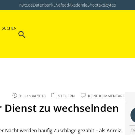
nwb.de
Datenbank
Livefeed
Akademie
Shop
tax&bytes
Search Button
SUCHEN
Search
for:
31. Januar 2018
STEUERN
KEINE KOMMENTARE
r Dienst zu wechselnden
er Nacht werden häufig Zuschläge gezahlt – als Anreiz
Ch