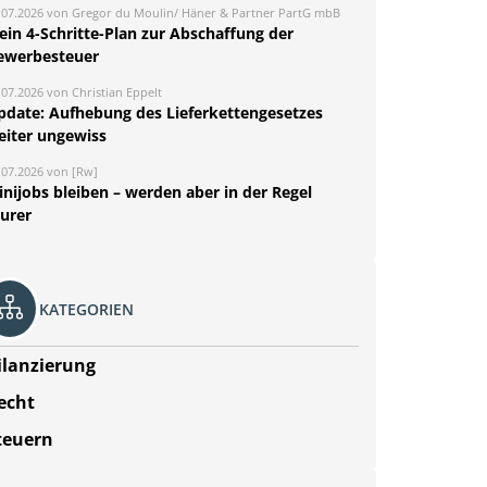
.07.2026 von Gregor du Moulin/ Häner & Partner PartG mbB
ein 4-Schritte-Plan zur Abschaffung der
ewerbesteuer
.07.2026 von Christian Eppelt
pdate: Aufhebung des Lieferkettengesetzes
eiter ungewiss
.07.2026 von [Rw]
nijobs bleiben – werden aber in der Regel
eurer
KATEGORIEN
ilanzierung
echt
teuern