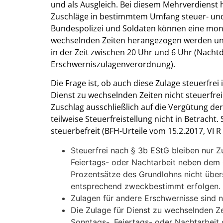
und als Ausgleich. Bei diesem Mehrverdienst h
Zuschläge in bestimmtem Umfang steuer- und 
Bundespolizei und Soldaten können eine mona
wechselnden Zeiten herangezogen werden un
in der Zeit zwischen 20 Uhr und 6 Uhr (Nachtd
Erschwerniszulagenverordnung).
Die Frage ist, ob auch diese Zulage steuerfrei 
Dienst zu wechselnden Zeiten nicht steuerfrei 
Zuschlag ausschließlich auf die Vergütung de
teilweise Steuerfreistellung nicht in Betracht
steuerbefreit (BFH-Urteile vom 15.2.2017, VI R 2
Steuerfrei nach § 3b EStG bleiben nur Zu
Feiertags- oder Nachtarbeit neben dem 
Prozentsätze des Grundlohns nicht über
entsprechend zweckbestimmt erfolgen.
Zulagen für andere Erschwernisse sind ni
Die Zulage für Dienst zu wechselnden Zei
Sonntags-, Feiertags- oder Nachtarbeit 