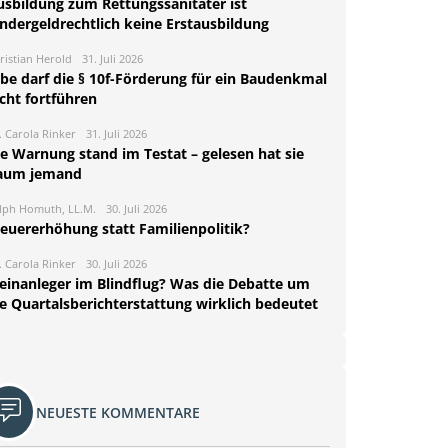
usbildung zum Rettungssanitäter ist
indergeldrechtlich keine Erstausbildung
ristian Herold
31. Juli 2026
rbe darf die § 10f-Förderung für ein Baudenkmal
cht fortführen
. Carola Rinker
31. Juli 2026
ie Warnung stand im Testat – gelesen hat sie
aum jemand
lph Homuth, LL.M.
30. Juli 2026
teuererhöhung statt Familienpolitik?
. Carola Rinker
30. Juli 2026
leinanleger im Blindflug? Was die Debatte um
ie Quartalsberichterstattung wirklich bedeutet
NEUESTE KOMMENTARE