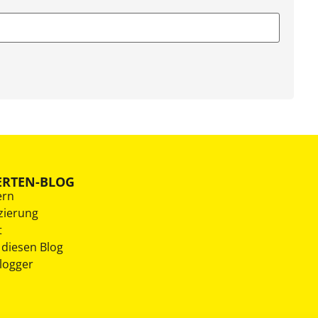
ERTEN-BLOG
ern
zierung
t
 diesen Blog
Blogger