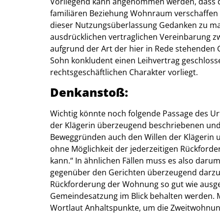
Vorliegend kann angenommen werden, dass d
familiären Beziehung Wohnraum verschaffen wo
dieser Nutzungsüberlassung Gedanken zu mac
ausdrücklichen vertraglichen Vereinbarung z
aufgrund der Art der hier in Rede stehenden 
Sohn konkludent einen Leihvertrag geschlosse
rechtsgeschäftlichen Charakter vorliegt.
Denkanstoß:
Wichtig könnte noch folgende Passage des Urte
der Klägerin überzeugend beschriebenen und 
Beweggründen auch den Willen der Klägerin 
ohne Möglichkeit der jederzeitigen Rückforder
kann.“ In ähnlichen Fällen muss es also dar
gegenüber den Gerichten überzeugend darzule
Rückforderung der Wohnung so gut wie ausgesc
Gemeindesatzung im Blick behalten werden. M
Wortlaut Anhaltspunkte, um die Zweitwohnun