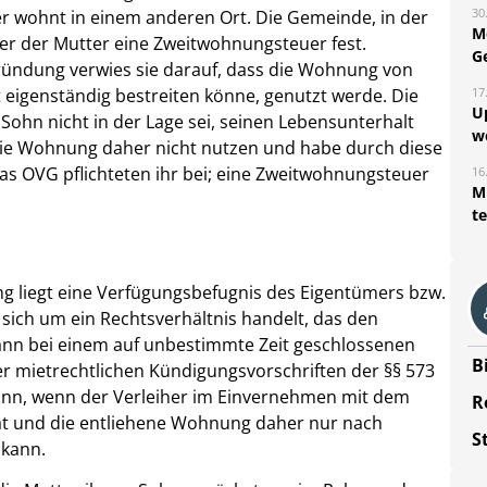
30
ter wohnt in einem anderen Ort. Die Gemeinde, in der
M
er der Mutter eine Zweitwohnungsteuer fest.
G
ründung verwies sie darauf, dass die Wohnung von
17
 eigenständig bestreiten könne, genutzt werde. Die
U
 Sohn nicht in der Lage sei, seinen Lebensunterhalt
w
 die Wohnung daher nicht nutzen und habe durch diese
das OVG pflichteten ihr bei; eine Zweitwohnungsteuer
16
Mi
t
ng liegt eine Verfügungsbefugnis des Eigentümers bzw.
sich um ein Rechtsverhältnis handelt, das den
ann bei einem auf unbestimmte Zeit geschlossenen
B
der mietrechtlichen Kündigungsvorschriften der §§ 573
 dann, wenn der Verleiher im Einvernehmen mit dem
R
at und die entliehene Wohnung daher nur nach
S
 kann.