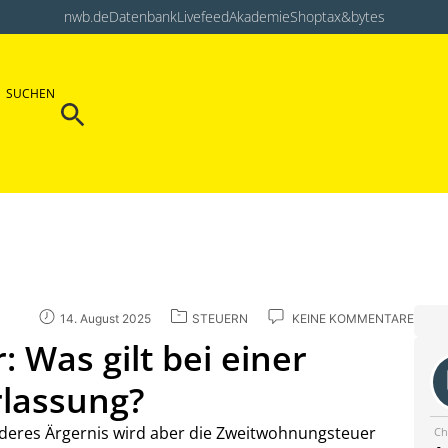
nwb.de
Datenbank
Livefeed
Akademie
Shop
tax&bytes
Search Button
SUCHEN
Search
for:
14. August 2025
STEUERN
KEINE KOMMENTARE
Was gilt bei einer
rlassung?
deres Ärgernis wird aber die Zweitwohnungsteuer
Ch