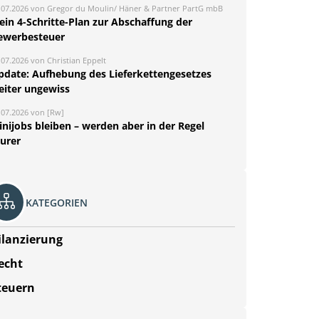
.07.2026 von Gregor du Moulin/ Häner & Partner PartG mbB
ein 4-Schritte-Plan zur Abschaffung der
ewerbesteuer
.07.2026 von Christian Eppelt
pdate: Aufhebung des Lieferkettengesetzes
eiter ungewiss
.07.2026 von [Rw]
nijobs bleiben – werden aber in der Regel
eurer
KATEGORIEN
ilanzierung
echt
teuern