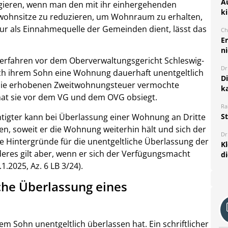
A
gieren, wenn man den mit ihr einhergehenden
k
twohnsitze zu reduzieren, um Wohnraum zu erhalten,
ur als Einnahmequelle der Gemeinden dient, lässt das
Ch
E
ni
Verfahren vor dem Oberverwaltungsgericht Schleswig-
Dr
lich ihrem Sohn eine Wohnung dauerhaft unentgeltlich
D
 sie erhobenen Zweitwohnungsteuer vermochte
k
 hat sie vor dem VG und dem OVG obsiegt.
Ra
igter kann bei Überlassung einer Wohnung an Dritte
S
, soweit er die Wohnung weiterhin hält und sich der
Dr
ie Hintergründe für die unentgeltliche Überlassung der
K
res gilt aber, wenn er sich der Verfügungsmacht
d
1.2025, Az. 6 LB 3/24).
che Überlassung eines
em Sohn unentgeltlich überlassen hat. Ein schriftlicher