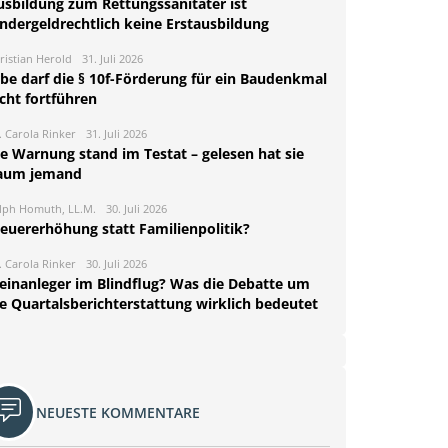
usbildung zum Rettungssanitäter ist
indergeldrechtlich keine Erstausbildung
ristian Herold
31. Juli 2026
rbe darf die § 10f-Förderung für ein Baudenkmal
cht fortführen
. Carola Rinker
31. Juli 2026
ie Warnung stand im Testat – gelesen hat sie
aum jemand
lph Homuth, LL.M.
30. Juli 2026
teuererhöhung statt Familienpolitik?
. Carola Rinker
30. Juli 2026
leinanleger im Blindflug? Was die Debatte um
ie Quartalsberichterstattung wirklich bedeutet
NEUESTE KOMMENTARE