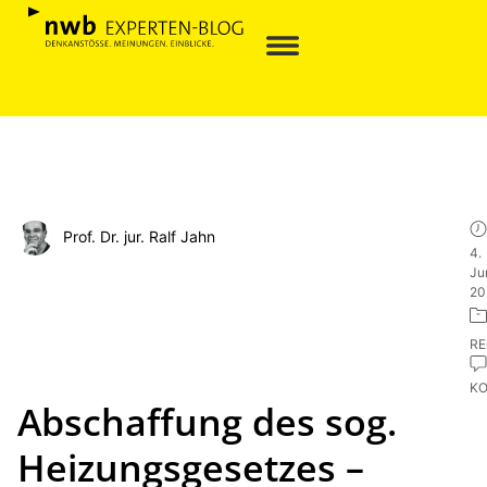
Prof. Dr. jur. Ralf Jahn
4.
Ju
20
R
K
Abschaffung des sog.
Heizungsgesetzes –