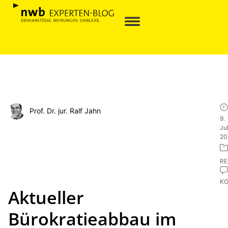
Prof. Dr. jur. Ralf Jahn
9.
Jul
20
R
K
Aktueller
Bürokratieabbau im