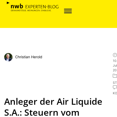
Christian Herold
10
Jul
20
ST
K
Anleger der Air Liquide
S.A.: Steuern vom