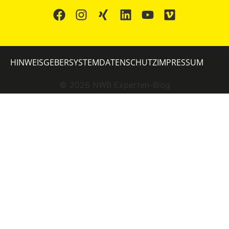
HINWEISGEBERSYSTEM
DATENSCHUTZ
IMPRESSUM
©
2026
NWB Experten-Blog