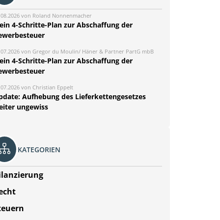
.08.2026 von Roland Nonnenmacher
ein 4-Schritte-Plan zur Abschaffung der
ewerbesteuer
.07.2026 von Gregor du Moulin/ Häner & Partner PartG mbB
ein 4-Schritte-Plan zur Abschaffung der
ewerbesteuer
.07.2026 von Christian Eppelt
pdate: Aufhebung des Lieferkettengesetzes
eiter ungewiss
KATEGORIEN
ilanzierung
echt
teuern