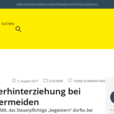
nwb.de
Datenbank
Livefeed
Akademie
Shop
tax&bytes
Search Button
SUCHEN
Search
for:
2. August 2017
STEUERN
KEINE KOMMENTARE
rhinterziehung bei
vermeiden
ällt, das Steuerpflichtige „begeistern“ dürfte, bei
Pr