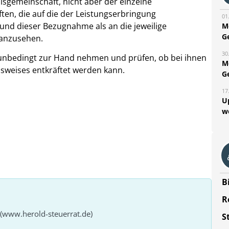
sgemeinschaft, nicht aber der einzelne
riften, die auf die der Leistungserbringung
01
und dieser Bezugnahme als an die jeweilige
M
G
 anzusehen.
30
il unbedingt zur Hand nehmen und prüfen, ob bei ihnen
M
sweises entkräftet werden kann.
G
17
U
w
B
R
 (www.herold-steuerrat.de)
S