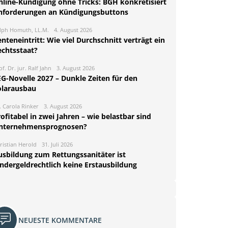
nline-Kündigung ohne Tricks: BGH konkretisiert
nforderungen an Kündigungsbuttons
lph Homuth, LL.M.
4. August 2026
nteneintritt: Wie viel Durchschnitt verträgt ein
echtsstaat?
of. Dr. jur. Ralf Jahn
3. August 2026
EG-Novelle 2027 – Dunkle Zeiten für den
olarausbau
. Carola Rinker
3. August 2026
ofitabel in zwei Jahren – wie belastbar sind
nternehmensprognosen?
ristian Herold
31. Juli 2026
usbildung zum Rettungssanitäter ist
indergeldrechtlich keine Erstausbildung
NEUESTE KOMMENTARE