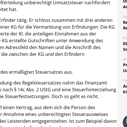
O
fterteilung unberechtigt Umsatzsteuer nachfordert
A
itet hat.
Ra
Erfinder tätig. Er schloss zusammen mit drei anderen
Re
einer KG für die Vermarktung von Erfindungen. Die KG
R
euerte der Kl. die anteiligen Einnahmen aus der
Pr
 KG erstellte Gutschriften unter Anwendung des
E
 im Adressfeld den Namen und die Anschrift des
S
 die zwischen der KG und den Erfindern
Dr
Pr
U
 des ermäßigten Steuersatzes aus.
Ch
endung des Regelsteuersatzes nahm das Finanzamt
A
 nach § 14c Abs. 2 UStG und eine Steuerhinterziehung
k
ie Steuerfestsetzungen. Doch so geht es nicht.
uf einen Vertrag, aus dem sich die Person des
er Annahme eines unberechtigten Steuerausweises
es Leistenden entgegenstehen. Ist zum Beispiel davon