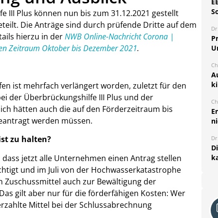
E
S
e III Plus können nun bis zum 31.12.2021 gestellt
eilt. Die Anträge sind durch prüfende Dritte auf dem
Dr
ails hierzu in der
NWB Online-Nachricht Corona |
Pr
 den Zeitraum Oktober bis Dezember 2021
.
U
Ch
A
k
en ist mehrfach verlängert worden, zuletzt für den
i der Überbrückungshilfe III Plus und der
Ch
lich hätten auch die auf den Förderzeitraum bis
E
beantragt werden müssen.
ni
ist zu halten?
Dr
D
, dass jetzt alle Unternehmen einen Antrag stellen
k
rechtigt und im Juli von der Hochwasserkatastrophe
n Zuschussmittel auch zur Bewältigung der
Das gilt aber nur für die förderfähigen Kosten: Wer
erzahlte Mittel bei der Schlussabrechnung