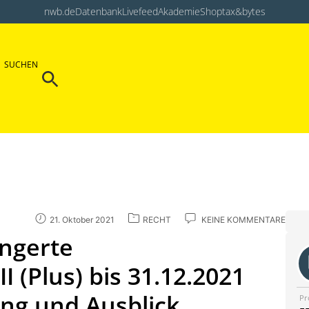
nwb.de
Datenbank
Livefeed
Akademie
Shop
tax&bytes
Search Button
SUCHEN
Search
for:
21. Oktober 2021
RECHT
KEINE KOMMENTARE
ängerte
I (Plus) bis 31.12.2021
ung und Ausblick
Pr