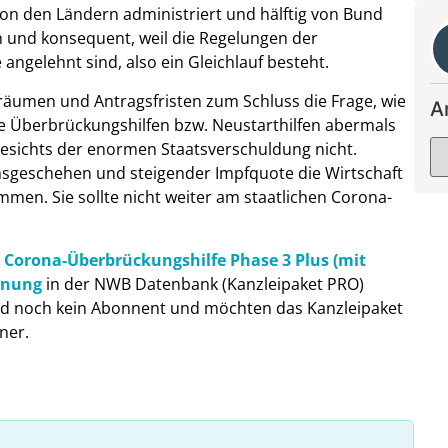
ie von den Ländern administriert und hälftig von Bund
ch und konsequent, weil die Regelungen der
 angelehnt sind, also ein Gleichlauf besteht.
träumen und Antragsfristen zum Schluss die Frage, wie
A
ie Überbrückungshilfen bzw. Neustarthilfen abermals
gesichts der enormen Staatsverschuldung nicht.
nsgeschehen und steigender Impfquote die Wirtschaft
mmen. Sie sollte nicht weiter am staatlichen Corona-
e
Corona-Überbrückungshilfe Phase 3 Plus (mit
chnung
in der NWB Datenbank (Kanzleipaket PRO)
sind noch kein Abonnent und möchten das Kanzleipaket
ner.