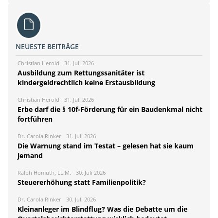
NEUESTE BEITRÄGE
Christian Herold
31. Juli 2026
Ausbildung zum Rettungssanitäter ist
kindergeldrechtlich keine Erstausbildung
Christian Herold
31. Juli 2026
Erbe darf die § 10f-Förderung für ein Baudenkmal nicht
fortführen
Dr. Carola Rinker
31. Juli 2026
Die Warnung stand im Testat – gelesen hat sie kaum
jemand
Ralph Homuth, LL.M.
30. Juli 2026
Steuererhöhung statt Familienpolitik?
Dr. Carola Rinker
30. Juli 2026
Kleinanleger im Blindflug? Was die Debatte um die