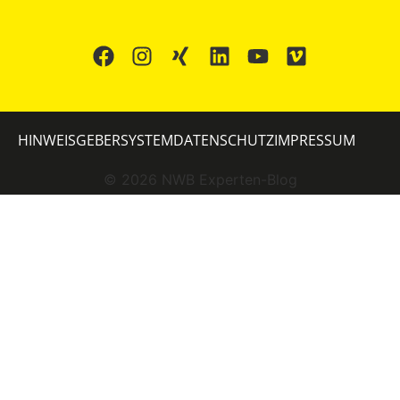
HINWEISGEBERSYSTEM
DATENSCHUTZ
IMPRESSUM
©
2026
NWB Experten-Blog