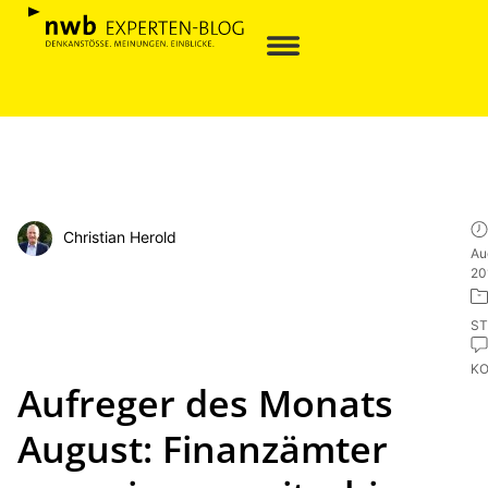
Christian Herold
Au
20
ST
K
Aufreger des Monats
August: Finanzämter