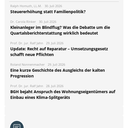
Ralph Homuth, LL.M.
30. Juli 2026
Steuererhöhung statt Familienpolitik?
Dr. Carola Rinker
30. Juli 2026
Kleinanleger im Blindflug? Was die Debatte um die
Quartalsberichterstattung wirklich bedeutet
Prof. Dr. jur. Ralf Jahn
29. Juli 2026
Update: Recht auf Reparatur – Umsetzungsgesetz
schafft neue Pflichten
Roland Nonnenmacher
29. Juli 2026
Eine kurze Geschichte des Ausgleichs der kalten
Progression
Prof. Dr. jur. Ralf Jahn
28. Juli 2026
BGH bejaht Anspruch des Wohnungseigentümers auf
Einbau eines Klima-Splitgeräts