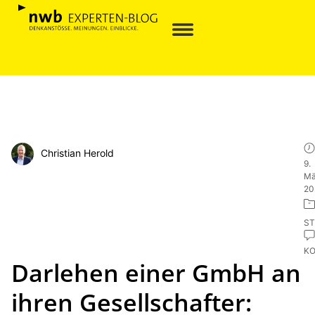
Christian Herold
9.
Mä
20
ST
K
Darlehen einer GmbH an
ihren Gesellschafter: