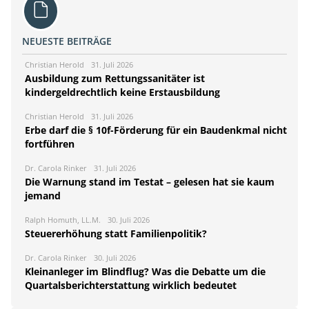
NEUESTE BEITRÄGE
Christian Herold
31. Juli 2026
Ausbildung zum Rettungssanitäter ist
kindergeldrechtlich keine Erstausbildung
Christian Herold
31. Juli 2026
Erbe darf die § 10f-Förderung für ein Baudenkmal nicht
fortführen
Dr. Carola Rinker
31. Juli 2026
Die Warnung stand im Testat – gelesen hat sie kaum
jemand
Ralph Homuth, LL.M.
30. Juli 2026
Steuererhöhung statt Familienpolitik?
Dr. Carola Rinker
30. Juli 2026
Kleinanleger im Blindflug? Was die Debatte um die
Quartalsberichterstattung wirklich bedeutet