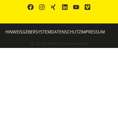
HINWEISGEBERSYSTEM
DATENSCHUTZ
IMPRESSUM
©
2026
NWB Experten-Blog