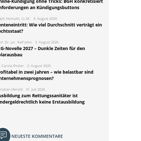
nline-Kündigung ohne Tricks: BGH konkretisiert
nforderungen an Kündigungsbuttons
lph Homuth, LL.M.
4. August 2026
nteneintritt: Wie viel Durchschnitt verträgt ein
echtsstaat?
of. Dr. jur. Ralf Jahn
3. August 2026
EG-Novelle 2027 – Dunkle Zeiten für den
olarausbau
. Carola Rinker
3. August 2026
ofitabel in zwei Jahren – wie belastbar sind
nternehmensprognosen?
ristian Herold
31. Juli 2026
usbildung zum Rettungssanitäter ist
indergeldrechtlich keine Erstausbildung
NEUESTE KOMMENTARE