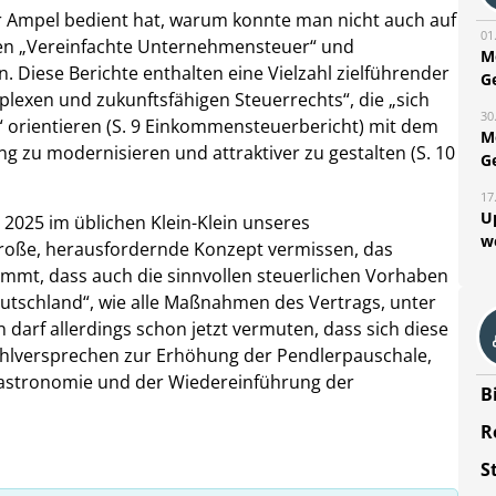
r Ampel bedient hat, warum konnte man nicht auch auf
01
en „Vereinfachte Unternehmensteuer“ und
M
Diese Berichte enthalten eine Vielzahl zielführender
G
lexen und zukunftsfähigen Steuerrechts“, die „sich
30
t“ orientieren (S. 9 Einkommensteuerbericht) mit dem
M
 zu modernisieren und attraktiver zu gestalten (S. 10
G
17
U
g 2025 im üblichen Klein-Klein unseres
w
große, herausfordernde Konzept vermissen, das
mmt, dass auch die sinnvollen steuerlichen Vorhaben
eutschland“, wie alle Maßnahmen des Vertrags, unter
 darf allerdings schon jetzt vermuten, dass sich diese
ahlversprechen zur Erhöhung der Pendlerpauschale,
astronomie und der Wiedereinführung der
B
R
S