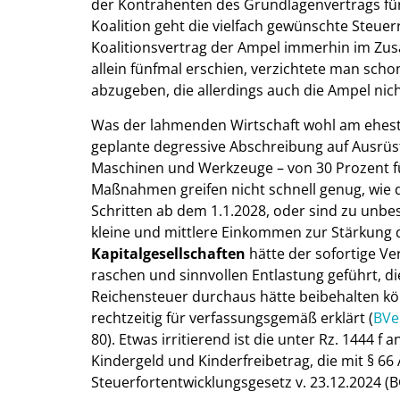
der Kontrahenten des Grundlagenvertrags für 
Koalition geht die vielfach gewünschte Steuer
Koalitionsvertrag der Ampel immerhin im 
allein fünfmal erschien, verzichtete man scho
abzugeben, die allerdings auch die Ampel nich
Was der lahmenden Wirtschaft wohl am ehesten
geplante degressive Abschreibung auf Ausrüst
Maschinen und Werkzeuge – von 30 Prozent für
Maßnahmen greifen nicht schnell genug, wie
Schritten ab dem 1.1.2028, oder sind zu unb
kleine und mittlere Einkommen zur Stärkung d
Kapitalgesellschaften
hätte der sofortige Ve
raschen und sinnvollen Entlastung geführt, 
Reichensteuer durchaus hätte beibehalten kön
rechtzeitig für verfassungsgemäß erklärt (
BVe
80). Etwas irritierend ist die unter Rz. 144
Kindergeld und Kinderfreibetrag, die mit § 66
Steuerfortentwicklungsgesetz v. 23.12.2024 (