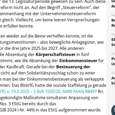
O
die 13. Legislaturperiode gewesen zu sein. Auch diese
A
reform nicht an. Auf den Begriff „Steuerreform“, der
Zusammenhang mit der Unternehmenssteuerreform
Ra
n gleich. Vielleicht, um keine leeren Versprechungen
Re
R
t erfüllen konnte.
Pr
 wieder auf die Beine verhelfen könnte, ist die
E
ungsinvestitionen – also bewegliche Anlagegüter, wie
S
 die drei Jahre 2025 bis 2027. Alle anderen
 die Absenkung der
Körperschaftsteuer
in fünf
Dr
Pr
estimmt, wie die Absenkung der
Einkommensteuer
für
U
er Kaufkraft. Gerade bei der
Besteuerung der
rzicht auf den Solidaritätszuschlag schon zu einer
Ch
A
die man bei der Einkommensbesteuerung als verkappte
k
nen. Das BVerfG hatte die soziale Staffelung ja gerade
rfG v. 19.3.2025 – 2 BvR 1505/20, NWB YAAAJ-88497
Rn.
4 f angekündigte Maßnahme simultaner Anpassung von
 Abs. 3 EStG bereits durch das
BGBl 2024 I Nr. 449) in das EStG aufgenommen wurde.