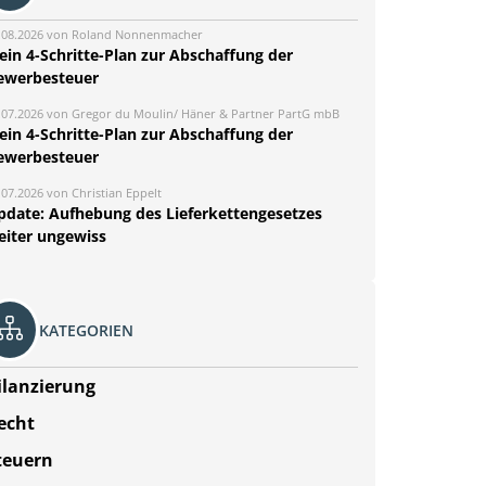
.08.2026 von Roland Nonnenmacher
ein 4-Schritte-Plan zur Abschaffung der
ewerbesteuer
.07.2026 von Gregor du Moulin/ Häner & Partner PartG mbB
ein 4-Schritte-Plan zur Abschaffung der
ewerbesteuer
.07.2026 von Christian Eppelt
pdate: Aufhebung des Lieferkettengesetzes
eiter ungewiss
KATEGORIEN
ilanzierung
echt
teuern