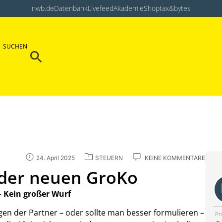
nwb.de
Datenbank
Livefeed
Akademie
Shop
tax&bytes
Search Button
SUCHEN
Search
for:
24. April 2025
STEUERN
KEINE KOMMENTARE
 der neuen GroKo
– Kein großer Wurf
gen der Partner – oder sollte man besser formulieren –
Pr