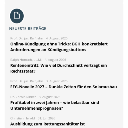
NEUESTE BEITRÄGE
Prof. Dr. jur. Ralf Jahn
4. August 2026
Online-Kündigung ohne Tricks: BGH konkretisiert
Anforderungen an Kündigungsbuttons
Ralph Homuth, LL.M.
4. August 2026
Renteneintritt: Wie viel Durchschnitt verträgt ein
Rechtsstaat?
Prof. Dr. jur. Ralf Jahn
3. August 2026
EEG-Novelle 2027 – Dunkle Zeiten für den Solarausbau
Dr. Carola Rinker
3. August 2026
Profitabel in zwei Jahren – wie belastbar sind
Unternehmensprognosen?
Christian Herold
31. Juli 2026
Ausbildung zum Rettungssanitäter ist