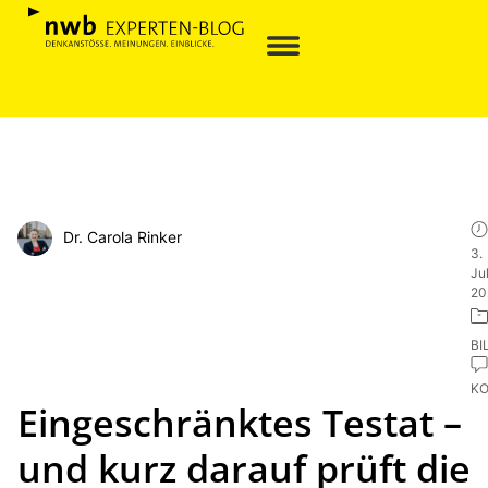
Dr. Carola Rinker
3.
Jul
20
BI
K
Eingeschränktes Testat –
und kurz darauf prüft die