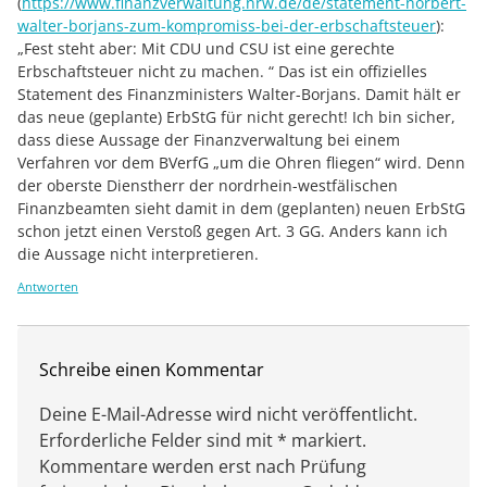
(
https://www.finanzverwaltung.nrw.de/de/statement-norbert-
walter-borjans-zum-kompromiss-bei-der-erbschaftsteuer
):
„Fest steht aber: Mit CDU und CSU ist eine gerechte
Erbschaftsteuer nicht zu machen. “ Das ist ein offizielles
Statement des Finanzministers Walter-Borjans. Damit hält er
das neue (geplante) ErbStG für nicht gerecht! Ich bin sicher,
dass diese Aussage der Finanzverwaltung bei einem
Verfahren vor dem BVerfG „um die Ohren fliegen“ wird. Denn
der oberste Dienstherr der nordrhein-westfälischen
Finanzbeamten sieht damit in dem (geplanten) neuen ErbStG
schon jetzt einen Verstoß gegen Art. 3 GG. Anders kann ich
die Aussage nicht interpretieren.
Antworten
Schreibe einen Kommentar
Deine E-Mail-Adresse wird nicht veröffentlicht.
Erforderliche Felder sind mit * markiert.
Kommentare werden erst nach Prüfung