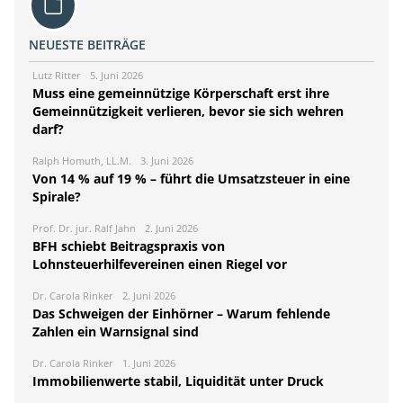
NEUESTE BEITRÄGE
Lutz Ritter
5. Juni 2026
Muss eine gemeinnützige Körperschaft erst ihre
Gemeinnützigkeit verlieren, bevor sie sich wehren
darf?
Ralph Homuth, LL.M.
3. Juni 2026
Von 14 % auf 19 % – führt die Umsatzsteuer in eine
Spirale?
Prof. Dr. jur. Ralf Jahn
2. Juni 2026
BFH schiebt Beitragspraxis von
Lohnsteuerhilfevereinen einen Riegel vor
Dr. Carola Rinker
2. Juni 2026
Das Schweigen der Einhörner – Warum fehlende
Zahlen ein Warnsignal sind
Dr. Carola Rinker
1. Juni 2026
Immobilienwerte stabil, Liquidität unter Druck