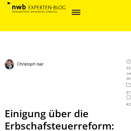
Christoph Iser
23
Ju
20
ST
K
Einigung über die
Erbschafsteuerreform: