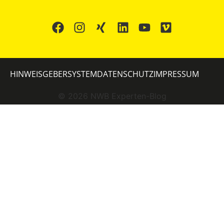
HINWEISGEBERSYSTEM
DATENSCHUTZ
IMPRESSUM
©
2026
NWB Experten-Blog