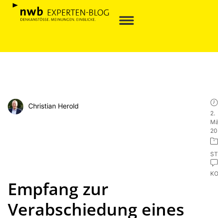
Christian Herold
2.
Mä
20
ST
K
Empfang zur
Verabschiedung eines