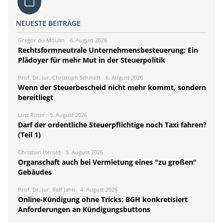
NEUESTE BEITRÄGE
Gregor du Moulin
6. August 2026
Rechtsformneutrale Unternehmensbesteuerung: Ein
Plädoyer für mehr Mut in der Steuerpolitik
Prof. Dr. iur. Christoph Schmidt
6. August 2026
Wenn der Steuerbescheid nicht mehr kommt, sondern
bereitliegt
Lutz Ritter
5. August 2026
Darf der ordentliche Steuerpflichtige noch Taxi fahren?
(Teil 1)
Christian Herold
5. August 2026
Organschaft auch bei Vermietung eines "zu großen"
Gebäudes
Prof. Dr. jur. Ralf Jahn
4. August 2026
Online-Kündigung ohne Tricks: BGH konkretisiert
Anforderungen an Kündigungsbuttons