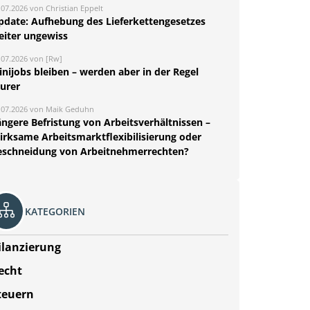
.07.2026 von Christian Eppelt
pdate: Aufhebung des Lieferkettengesetzes
eiter ungewiss
.07.2026 von [Rw]
nijobs bleiben – werden aber in der Regel
eurer
.07.2026 von Maik Geduhn
ängere Befristung von Arbeitsverhältnissen –
irksame Arbeitsmarktflexibilisierung oder
eschneidung von Arbeitnehmerrechten?
KATEGORIEN
ilanzierung
echt
teuern