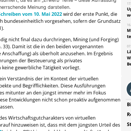
sumiert, da es am „Erwerb“ fehle – diese Auffassung
17
 herrschende Meinung darstellen.
U
chreiben vom 10. Mai 2022
wird der erste Punkt, die
w
h bundeseinheitlich vorgesehen, sofern der Grundsatz
16
).
Mi
t
g nicht final dazu durchringen, Mining (und Forging)
 33). Damit ist die in den beiden vorgenannten
07
L
e Anschaffung) als überholt anzusehen. Im Ergebnis
W
ährungen der Besteuerung als privates
B
keine gewerbliche Tätigkeit vorliegt.
in Verständnis der im Kontext der virtuellen
kte und Begrifflichkeiten. Diese Ausführungen
a es mitunter an den jüngst immer mehr im Fokus
iese Entwicklungen nicht schon proaktiv aufgenommen
B
lassen.
R
es Wirtschaftsgutcharakters von virtuellen
S
rauf hinzuweisen ist, dass mit dem jüngsten Urteil des