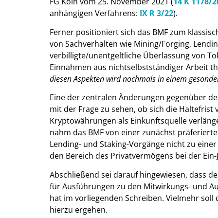
FG Köln vom 25. November 2021 (
14 K 1178/2
anhängigen Verfahrens:
IX R 3/22
).
Ferner positioniert sich das BMF zum klassis
von Sachverhalten wie Mining/Forging, Lendin
verbilligte/unentgeltliche Überlassung von 
Einnahmen aus nichtselbstständiger Arbeit t
diesen Aspekten wird nochmals in einem gesonde
Eine der zentralen Änderungen gegenüber de
mit der Frage zu sehen, ob sich die Haltefrist
Kryptowährungen als Einkunftsquelle verlänger
nahm das BMF von einer zunächst präferierte
Lending- und Staking-Vorgänge nicht zu einer 
den Bereich des Privatvermögens bei der Ein-J
Abschließend sei darauf hingewiesen, dass d
für Ausführungen zu den Mitwirkungs- und A
hat im vorliegenden Schreiben. Vielmehr sol
hierzu ergehen.