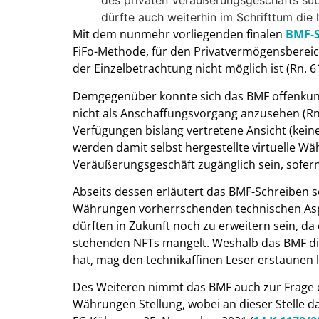
des privaten Veräußerungsgeschäfts sub
dürfte auch weiterhin im Schrifttum die
Mit dem nunmehr vorliegenden finalen
BMF-S
FiFo-Methode, für den Privatvermögensbereic
der Einzelbetrachtung nicht möglich ist (Rn. 61
Demgegenüber konnte sich das BMF offenkundi
nicht als Anschaffungsvorgang anzusehen (Rn.
Verfügungen bislang vertretene Ansicht (kein
werden damit selbst hergestellte virtuelle W
Veräußerungsgeschäft zugänglich sein, sofern 
Abseits dessen erläutert das BMF-Schreiben se
Währungen vorherrschenden technischen Aspe
dürften in Zukunft noch zu erweitern sein, d
stehenden NFTs mangelt. Weshalb das BMF d
hat, mag den technikaffinen Leser erstaunen 
Des Weiteren nimmt das BMF auch zur Frage d
Währungen Stellung, wobei an dieser Stelle da