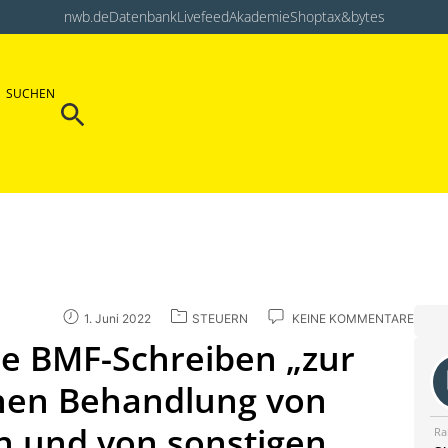
nwb.de
Datenbank
Livefeed
Akademie
Shop
tax&bytes
Search Button
SUCHEN
Search
for:
1. Juni 2022
STEUERN
KEINE KOMMENTARE
ale BMF-Schreiben „zur
chen Behandlung von
n und von sonstigen
Ra