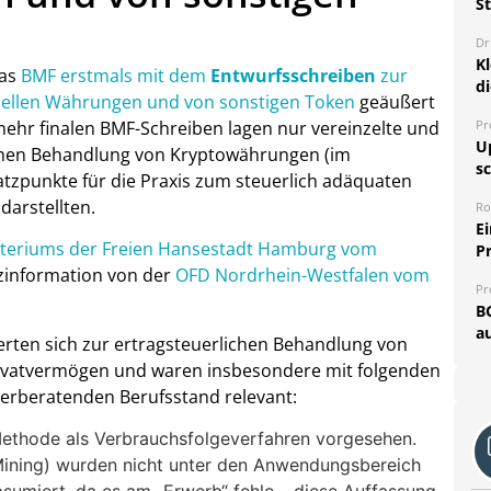
S
Dr
K
das
BMF erstmals mit dem
Entwurfsschreiben
zur
d
tuellen Währungen und von sonstigen Token
geäußert
ehr finalen BMF-Schreiben lagen nur vereinzelte und
Pr
U
ichen Behandlung von Kryptowährungen (im
sc
atzpunkte für die Praxis zum steuerlich adäquaten
arstellten.
Ro
E
steriums der Freien Hansestadt Hamburg vom
P
zinformation von der
OFD Nordrhein-Westfalen vom
Pr
B
au
ten sich zur ertragsteuerlichen Behandlung von
rivatvermögen und waren insbesondere mit folgenden
uerberatenden Berufsstand relevant:
Methode als Verbrauchsfolgeverfahren vorgesehen.
(Mining) wurden nicht unter den Anwendungsbereich