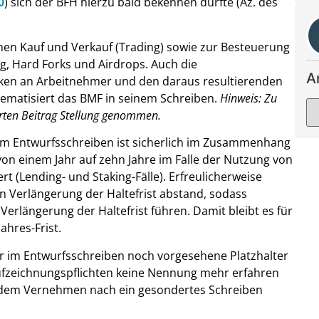
0
) sich der BFH hierzu bald bekennen dürfte (Az. des
chen Kauf und Verkauf (Trading) sowie zur Besteuerung
g, Hard Forks und Airdrops. Auch die
A
Token an Arbeitnehmer und den daraus resultierenden
hematisiert das BMF in seinem Schreiben.
Hinweis: Zu
rten Beitrag Stellung genommen.
m Entwurfsschreiben ist sicherlich im Zusammenhang
 von einem Jahr auf zehn Jahre im Falle der Nutzung von
t (Lending- und Staking-Fälle). Erfreulicherweise
n Verlängerung der Haltefrist abstand, sodass
Verlängerung der Haltefrist führen. Damit bleibt es für
ahres-Frist.
er im Entwurfsschreiben noch vorgesehene Platzhalter
ufzeichnungspflichten keine Nennung mehr erfahren
l dem Vernehmen nach ein gesondertes Schreiben