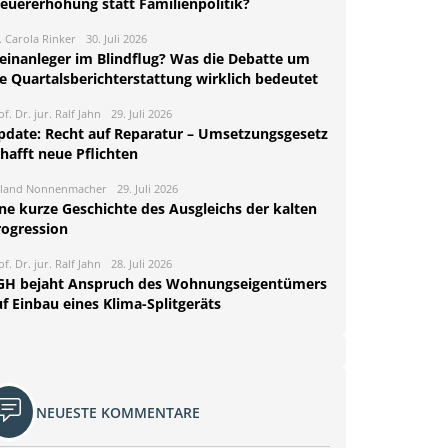
teuererhöhung statt Familienpolitik?
. Carola Rinker
30. Juli 2026
leinanleger im Blindflug? Was die Debatte um
ie Quartalsberichterstattung wirklich bedeutet
of. Dr. jur. Ralf Jahn
29. Juli 2026
pdate: Recht auf Reparatur – Umsetzungsgesetz
hafft neue Pflichten
land Nonnenmacher
29. Juli 2026
ine kurze Geschichte des Ausgleichs der kalten
rogression
of. Dr. jur. Ralf Jahn
28. Juli 2026
GH bejaht Anspruch des Wohnungseigentümers
f Einbau eines Klima-Splitgeräts
NEUESTE KOMMENTARE