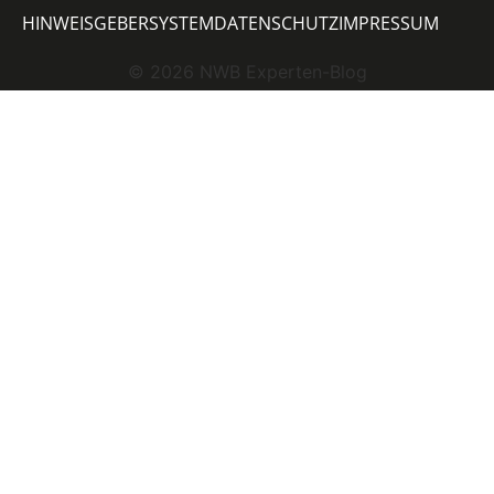
HINWEISGEBERSYSTEM
DATENSCHUTZ
IMPRESSUM
©
2026
NWB Experten-Blog