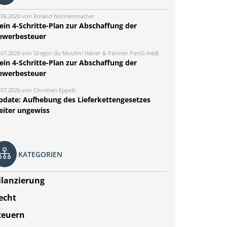
.08.2026 von Roland Nonnenmacher
ein 4-Schritte-Plan zur Abschaffung der
ewerbesteuer
.07.2026 von Gregor du Moulin/ Häner & Partner PartG mbB
ein 4-Schritte-Plan zur Abschaffung der
ewerbesteuer
.07.2026 von Christian Eppelt
pdate: Aufhebung des Lieferkettengesetzes
eiter ungewiss
KATEGORIEN
ilanzierung
echt
teuern