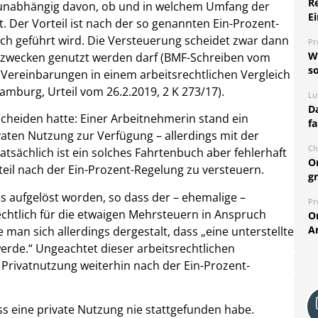
R
r unabhängig davon, ob und in welchem Umfang der
Ei
. Der Vorteil ist nach der so genannten Ein-Prozent-
ch geführt wird. Die Versteuerung scheidet zwar dann
Pr
W
vatzwecken genutzt werden darf (BMF-Schreiben vom
so
lle Vereinbarungen in einem arbeitsrechtlichen Vergleich
amburg, Urteil vom 26.2.2019, 2 K 273/17).
Lu
Da
scheiden hatte: Einer Arbeitnehmerin stand ein
fa
vaten Nutzung zur Verfügung – allerdings mit der
Ch
atsächlich ist ein solches Fahrtenbuch aber fehlerhaft
O
teil nach der Ein-Prozent-Regelung zu versteuern.
g
es aufgelöst worden, so dass der – ehemalige –
Pr
chtlich für die etwaigen Mehrsteuern in Anspruch
O
A
 man sich allerdings dergestalt, dass „eine unterstellte
werde.“ Ungeachtet dieser arbeitsrechtlichen
 Privatnutzung weiterhin nach der Ein-Prozent-
s eine private Nutzung nie stattgefunden habe.