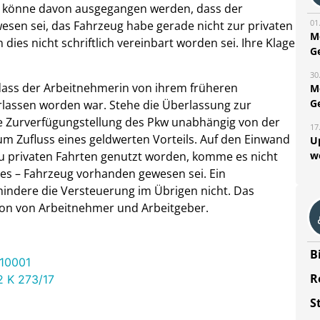
ns könne davon ausgegangen werden, dass der
01
wesen sei, das Fahrzeug habe gerade nicht zur privaten
M
es nicht schriftlich vereinbart worden sei. Ihre Klage
G
30
 dass der Arbeitnehmerin von ihrem früheren
M
G
rlassen worden war. Stehe die Überlassung zur
die Zurverfügungstellung des Pkw unabhängig von der
17
m Zufluss eines geldwerten Vorteils. Auf den Einwand
U
 zu privaten Fahrten genutzt worden, komme es nicht
w
ates – Fahrzeug vorhanden gewesen sei. Ein
rhindere die Versteuerung im Übrigen nicht. Das
tion von Arbeitnehmer und Arbeitgeber.
B
/10001
R
2 K 273/17
S