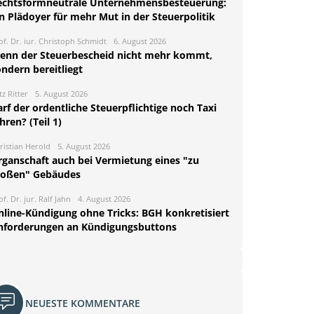
echtsformneutrale Unternehmensbesteuerung:
n Plädoyer für mehr Mut in der Steuerpolitik
of. Dr. iur. Christoph Schmidt
6. August 2026
enn der Steuerbescheid nicht mehr kommt,
ndern bereitliegt
tz Ritter
5. August 2026
rf der ordentliche Steuerpflichtige noch Taxi
hren? (Teil 1)
ristian Herold
5. August 2026
rganschaft auch bei Vermietung eines "zu
roßen" Gebäudes
of. Dr. jur. Ralf Jahn
4. August 2026
nline-Kündigung ohne Tricks: BGH konkretisiert
nforderungen an Kündigungsbuttons
NEUESTE KOMMENTARE