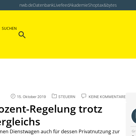
nwb.de
Datenbank
Livefeed
Akademie
Shop
tax&bytes
Search Button
SUCHEN
Search
for:
15. Oktober 2019
STEUERN
KEINE KOMMENTARE
ozent-Regelung trotz
ergleichs
einen Dienstwagen auch für dessen Privatnutzung zur
Gr