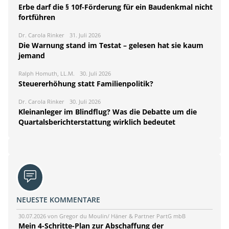
Erbe darf die § 10f-Förderung für ein Baudenkmal nicht
fortführen
Dr. Carola Rinker
31. Juli 2026
Die Warnung stand im Testat – gelesen hat sie kaum
jemand
Ralph Homuth, LL.M.
30. Juli 2026
Steuererhöhung statt Familienpolitik?
Dr. Carola Rinker
30. Juli 2026
Kleinanleger im Blindflug? Was die Debatte um die
Quartalsberichterstattung wirklich bedeutet
NEUESTE KOMMENTARE
30.07.2026 von Gregor du Moulin/ Häner & Partner PartG mbB
Mein 4-Schritte-Plan zur Abschaffung der